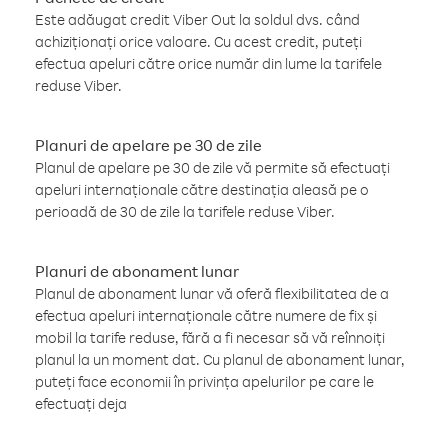
Este adăugat credit Viber Out la soldul dvs. când
achiziționați orice valoare. Cu acest credit, puteți
efectua apeluri către orice număr din lume la tarifele
reduse Viber.
Planuri de apelare pe 30 de zile
Planul de apelare pe 30 de zile vă permite să efectuați
apeluri internaționale către destinația aleasă pe o
perioadă de 30 de zile la tarifele reduse Viber.
Planuri de abonament lunar
Planul de abonament lunar vă oferă flexibilitatea de a
efectua apeluri internaționale către numere de fix și
mobil la tarife reduse, fără a fi necesar să vă reînnoiți
planul la un moment dat. Cu planul de abonament lunar,
puteți face economii în privința apelurilor pe care le
efectuați deja