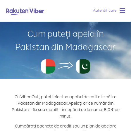
Autentificare
Togg
navig
Cum puteți apela în
Pakistan din Madagascar
Cu Viber Out, puteți efectua apeluri de calitate către
Pakistan din Madagascar.
Apelați orice număr din
Pakistan – fix sau mobil! – începând de la numai 5.0 ¢ pe
minut.
Cumpărați pachete de credit sau un plan de apelare