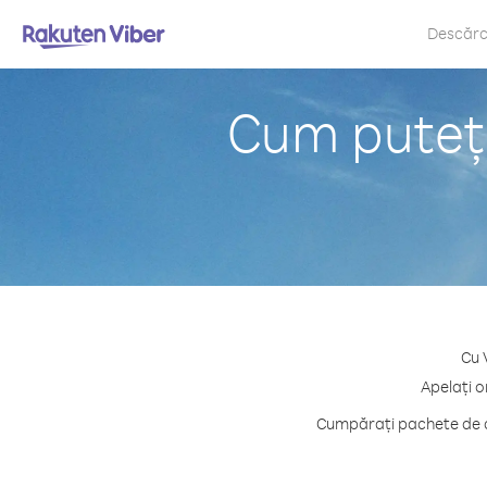
Descăr
Cum puteți
Cu 
Apelați o
Cumpărați pachete de cr