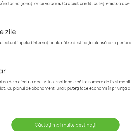
când achiziționați orice valoare. Cu acest credit, puteți efectua ape
e zile
efectuați apeluri internaționale către destinația aleasă pe o perioadă
ar
tea de a efectua apeluri internaționale către numere de fix și mobil la
at. Cu planul de abonament lunar, puteți face economii în privința ap
Căutați mai multe destinații