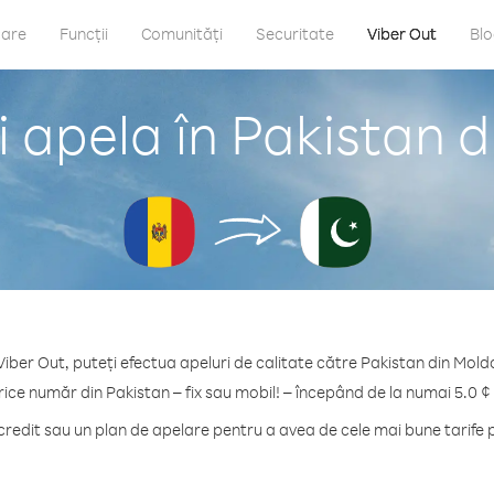
care
Funcții
Comunități
Securitate
Viber Out
Bl
 apela în Pakistan 
Viber Out, puteți efectua apeluri de calitate către Pakistan din Mold
rice număr din Pakistan – fix sau mobil! – începând de la numai 5.0 ¢
edit sau un plan de apelare pentru a avea de cele mai bune tarife 