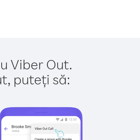
cu Viber Out.
, puteți să: