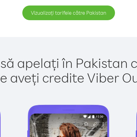
Vizualizați tarifele către Pakistan
să apelați în Pakistan 
e aveți credite Viber Out