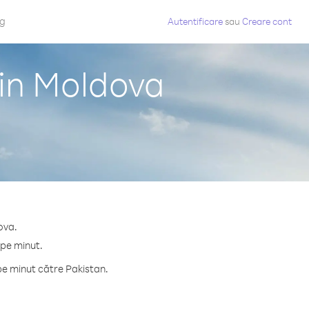
og
Autentificare
sau
Creare cont
din Moldova
ova.
 pe minut.
pe minut către Pakistan.