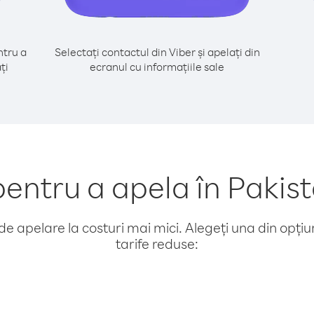
tru a
Selectați contactul din Viber și apelați din
ți
ecranul cu informațiile sale
ntru a apela în Pakis
e apelare la costuri mai mici. Alegeți una din opțiuni
tarife reduse: