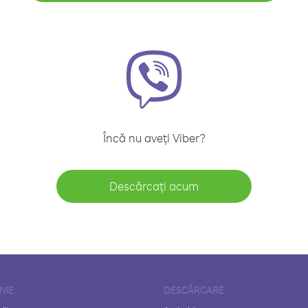
Încă nu aveți Viber?
Descărcați acum
NIE
DESCĂRCARE