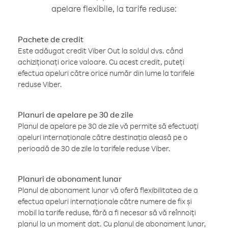
apelare flexibile, la tarife reduse:
Pachete de credit
Este adăugat credit Viber Out la soldul dvs. când
achiziționați orice valoare. Cu acest credit, puteți
efectua apeluri către orice număr din lume la tarifele
reduse Viber.
Planuri de apelare pe 30 de zile
Planul de apelare pe 30 de zile vă permite să efectuați
apeluri internaționale către destinația aleasă pe o
perioadă de 30 de zile la tarifele reduse Viber.
Planuri de abonament lunar
Planul de abonament lunar vă oferă flexibilitatea de a
efectua apeluri internaționale către numere de fix și
mobil la tarife reduse, fără a fi necesar să vă reînnoiți
planul la un moment dat. Cu planul de abonament lunar,