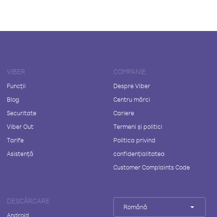
VIBER
COMPANIE
Funcții
Despre Viber
Blog
Centru mărci
Securitate
Cariere
Viber Out
Termeni și politici
Tarife
Politica privind
Asistență
confidențialitatea
Customer Complaints Code
DESCĂRCARE
Română
Android