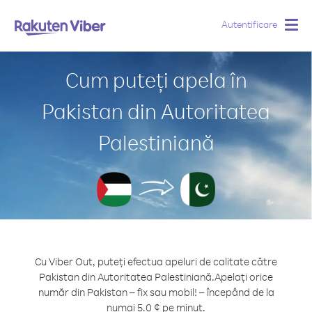
Autentificare
Togg
navig
Cum puteți apela în
Pakistan din Autoritatea
Palestiniană
Cu Viber Out, puteți efectua apeluri de calitate către
Pakistan din Autoritatea Palestiniană.
Apelați orice
număr din Pakistan – fix sau mobil! – începând de la
numai 5.0 ¢ pe minut.