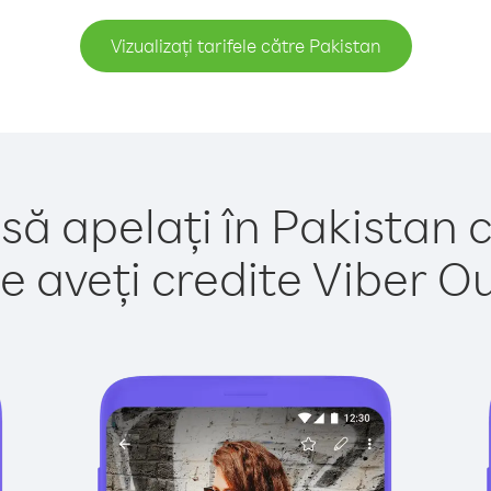
Vizualizați tarifele către Pakistan
să apelați în Pakistan 
e aveți credite Viber Out