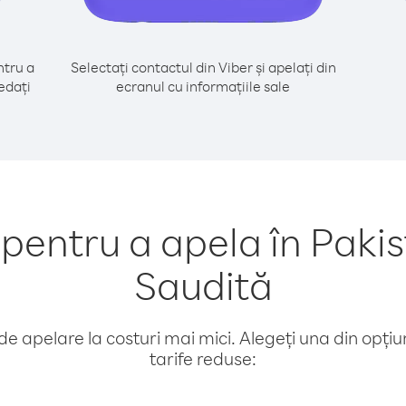
tru a
Selectați contactul din Viber și apelați din
edați
ecranul cu informațiile sale
entru a apela în Pakis
Saudită
e apelare la costuri mai mici. Alegeți una din opțiuni
tarife reduse: