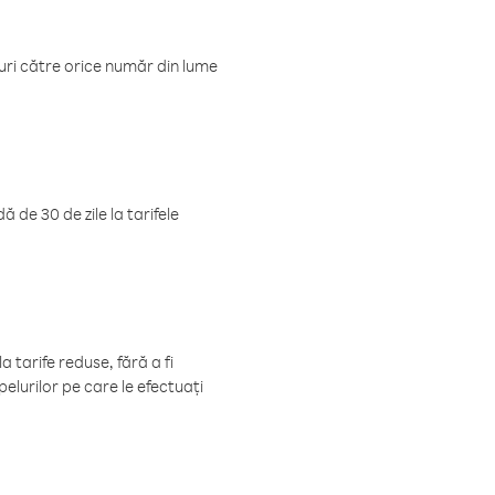
luri către orice număr din lume
 de 30 de zile la tarifele
 tarife reduse, fără a fi
elurilor pe care le efectuați