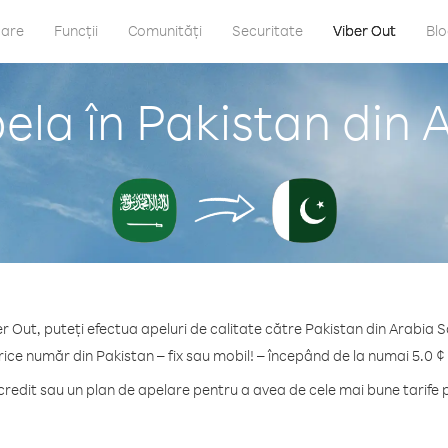
care
Funcții
Comunități
Securitate
Viber Out
Bl
ela în Pakistan din 
r Out, puteți efectua apeluri de calitate către Pakistan din Arabia 
rice număr din Pakistan – fix sau mobil! – începând de la numai 5.0 ¢
edit sau un plan de apelare pentru a avea de cele mai bune tarife 