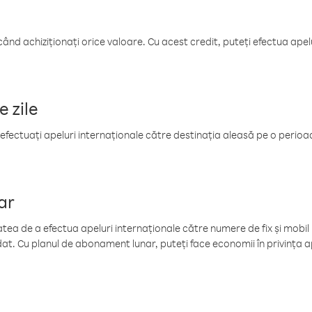
când achiziționați orice valoare. Cu acest credit, puteți efectua ape
e zile
efectuați apeluri internaționale către destinația aleasă pe o perioadă
ar
tea de a efectua apeluri internaționale către numere de fix și mobil la
at. Cu planul de abonament lunar, puteți face economii în privința ap