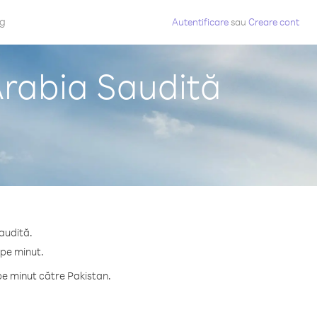
og
Autentificare
sau
Creare cont
Arabia Saudită
Saudită.
 pe minut.
pe minut către Pakistan.