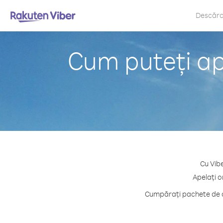
Descăr
Cum puteți ap
Cu Vibe
Apelați o
Cumpărați pachete de cr