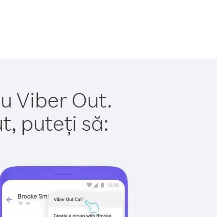
cu Viber Out.
, puteți să: