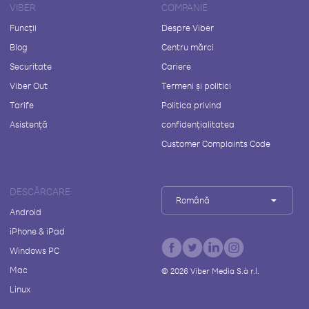
VIBER
COMPANIE
Funcții
Despre Viber
Blog
Centru mărci
Securitate
Cariere
Viber Out
Termeni și politici
Tarife
Politica privind
Asistență
confidențialitatea
Customer Complaints Code
DESCĂRCARE
Română
Android
iPhone & iPad
Windows PC
Mac
©
2026
Viber Media S.à r.l.
Linux