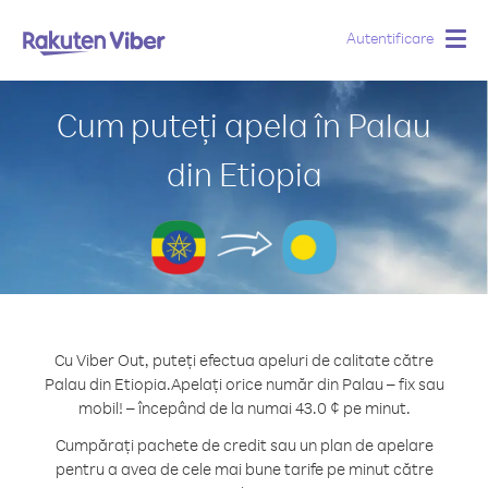
Autentificare
Togg
navig
Cum puteți apela în Palau
din Etiopia
Cu Viber Out, puteți efectua apeluri de calitate către
Palau din Etiopia.
Apelați orice număr din Palau – fix sau
mobil! – începând de la numai 43.0 ¢ pe minut.
Cumpărați pachete de credit sau un plan de apelare
pentru a avea de cele mai bune tarife pe minut către