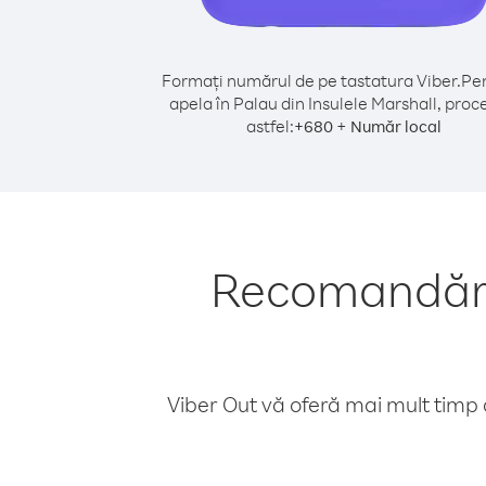
Formați numărul de pe tastatura Viber.
Pen
apela în Palau din Insulele Marshall, proc
astfel:
+
+
680
Număr local
Recomandări 
Viber Out vă oferă mai mult timp d