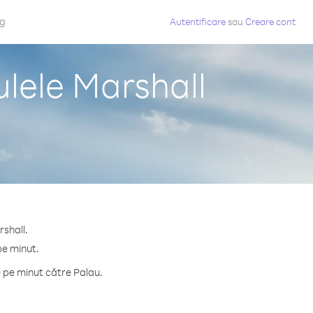
og
Autentificare
sau
Creare cont
ulele Marshall
rshall.
pe minut.
 pe minut către Palau.