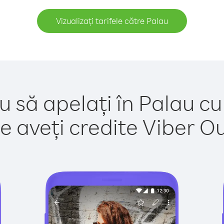
Vizualizați tarifele către Palau
u să apelați în Palau cu
e aveți credite Viber Out