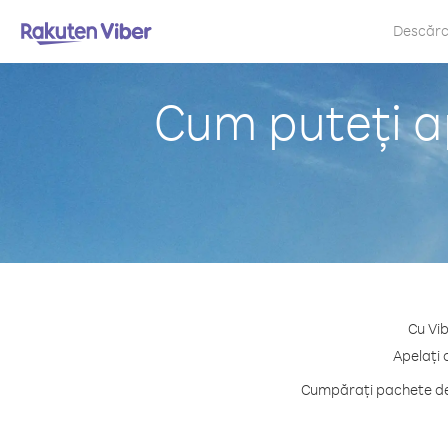
Descăr
Cum puteți ap
Cu Vib
Apelați 
Cumpărați pachete de 