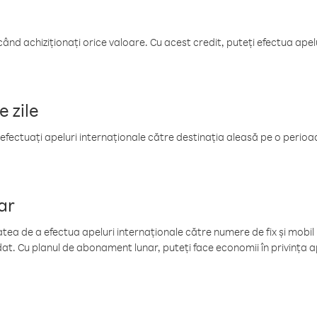
când achiziționați orice valoare. Cu acest credit, puteți efectua ape
e zile
efectuați apeluri internaționale către destinația aleasă pe o perioadă
ar
tea de a efectua apeluri internaționale către numere de fix și mobil la
at. Cu planul de abonament lunar, puteți face economii în privința ap