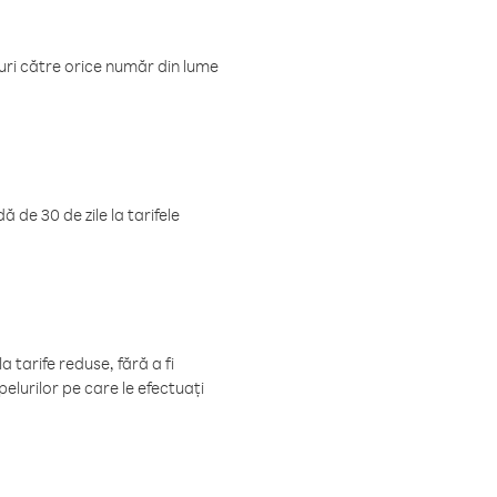
luri către orice număr din lume
 de 30 de zile la tarifele
 tarife reduse, fără a fi
elurilor pe care le efectuați