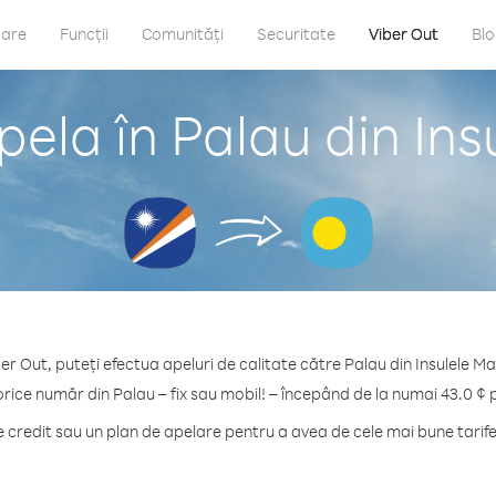
care
Funcții
Comunități
Securitate
Viber Out
Bl
ela în Palau din Ins
er Out, puteți efectua apeluri de calitate către Palau din Insulele Ma
orice număr din Palau – fix sau mobil! – începând de la numai 43.0 ¢ 
credit sau un plan de apelare pentru a avea de cele mai bune tarife