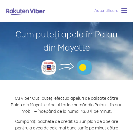
Autentificare
Togg
navig
Cum puteți apela în Palau
din Mayotte
Cu Viber Out, puteți efectua apeluri de calitate către
Palau din Mayotte.
Apelați orice număr din Palau – fix sau
mobil! – începând de la numai 43.0 ¢ pe minut.
Cumpărați pachete de credit sau un plan de apelare
pentru a avea de cele mai bune tarife pe minut către