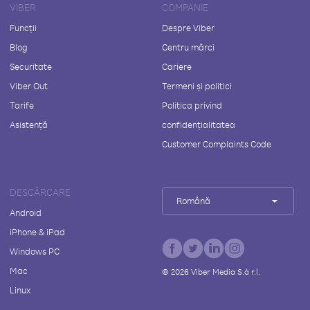
VIBER
COMPANIE
Funcții
Despre Viber
Blog
Centru mărci
Securitate
Cariere
Viber Out
Termeni și politici
Tarife
Politica privind
Asistență
confidențialitatea
Customer Complaints Code
DESCĂRCARE
Română
Android
iPhone & iPad
Windows PC
Mac
©
2026
Viber Media S.à r.l.
Linux