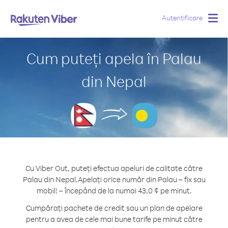
Autentificare
Togg
navig
Cum puteți apela în Palau
din Nepal
Cu Viber Out, puteți efectua apeluri de calitate către
Palau din Nepal.
Apelați orice număr din Palau – fix sau
mobil! – începând de la numai 43.0 ¢ pe minut.
Cumpărați pachete de credit sau un plan de apelare
pentru a avea de cele mai bune tarife pe minut către