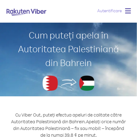
Autentificare
Togg
navig
Cum puteți apela în
Autoritatea Palestiniană
din Bahrein
Cu Viber Out, puteți efectua apeluri de calitate către
Autoritatea Palestiniană din Bahrein.
Apelați orice număr
din Autoritatea Palestiniană – fix sau mobil! – începând
de la numai 39.8 ¢ pe minut.