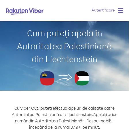
Autentificare
Togg
navig
Cum puteți apela în
Autoritatea Palestiniană
din Liechtenstein
Cu Viber Out, puteți efectua apeluri de calitate către
Autoritatea Palestiniană din Liechtenstein.
Apelați orice
număr din Autoritatea Palestiniană – fix sau mobil! –
începând de la numai 37.9 ¢ pe minut.