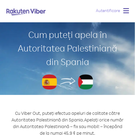
Autentificare
Togg
navig
Cum puteți apela în
Autoritatea Palestiniană
din Spania
Cu Viber Out, puteți efectua apeluri de calitate către
Autoritatea Palestiniană din Spania.
Apelați orice număr
din Autoritatea Palestiniană – fix sau mobil! – începând
de la numai 45.9 ¢ pe minut.