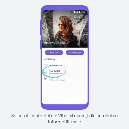
Selectați contactul din Viber și apelați din ecranul cu
informațiile sale