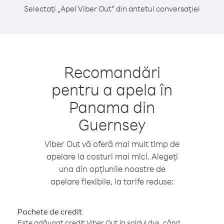
Selectați „Apel Viber Out” din antetul conversației
Recomandări
pentru a apela în
Panama din
Guernsey
Viber Out vă oferă mai mult timp de
apelare la costuri mai mici. Alegeți
una din opțiunile noastre de
apelare flexibile, la tarife reduse:
Pachete de credit
Este adăugat credit Viber Out la soldul dvs. când