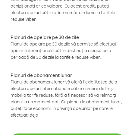
achiziționați orice valoare. Cu acest credit, puteți
efectua apeluri către orice număr din lume la tarifele
reduse Viber.
Planuri de apelare pe 30 de zile
Planul de apelare pe 30 de zile vă permite să efectuați
apeluri internaționale către destinația aleasă pe o
perioadă de 30 de zile la tarifele reduse Viber.
Planuri de abonament lunar
Planul de abonament lunar vă oferă flexibilitatea de a
efectua apeluri internaționale către numere de fix și
mobil la tarife reduse, fără a fi necesar să vă reînnoiți
planul la un moment dat. Cu planul de abonament lunar,
puteți face economii în privința apelurilor pe care le
efectuați deja