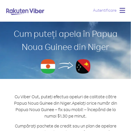
Autentificare
Togg
navig
Cum puteți apela în Papua
Noua Guinee din Niger
Cu Viber Out, puteți efectua apeluri de calitate către
Papua Noua Guinee din Niger.
Apelați orice număr din
Papua Noua Guinee – fix sau mobil! – începând de la
numai $1.30 pe minut.
Cumpărați pachete de credit sau un plan de apelare