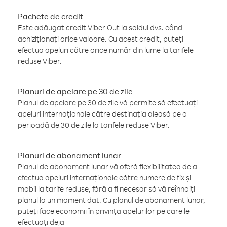
Pachete de credit
Este adăugat credit Viber Out la soldul dvs. când
achiziționați orice valoare. Cu acest credit, puteți
efectua apeluri către orice număr din lume la tarifele
reduse Viber.
Planuri de apelare pe 30 de zile
Planul de apelare pe 30 de zile vă permite să efectuați
apeluri internaționale către destinația aleasă pe o
perioadă de 30 de zile la tarifele reduse Viber.
Planuri de abonament lunar
Planul de abonament lunar vă oferă flexibilitatea de a
efectua apeluri internaționale către numere de fix și
mobil la tarife reduse, fără a fi necesar să vă reînnoiți
planul la un moment dat. Cu planul de abonament lunar,
puteți face economii în privința apelurilor pe care le
efectuați deja