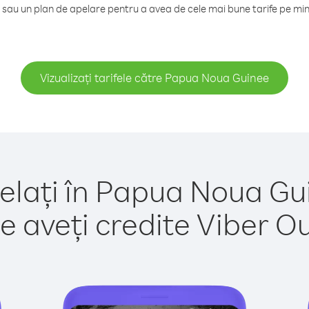
sau un plan de apelare pentru a avea de cele mai bune tarife pe m
Vizualizați tarifele către Papua Noua Guinee
elați în Papua Noua Gu
e aveți credite Viber Out