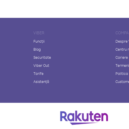
VIBER
COMPA
Funcții
Despre 
Blog
Centru 
Securitate
Cariere
Viber Out
Termeni 
Tarife
Politica
Asistență
Custome