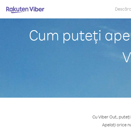
Descăr
Cum puteți ape
V
Cu Viber Out, puteți
Apelați orice 