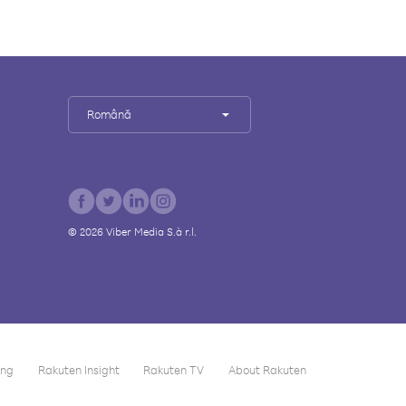
Română
©
2026
Viber Media S.à r.l.
ing
Rakuten Insight
Rakuten TV
About Rakuten