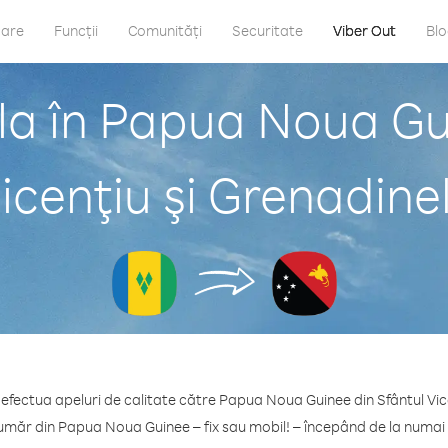
care
Funcții
Comunități
Securitate
Viber Out
Bl
la în Papua Noua Gui
icenţiu şi Grenadine
 efectua apeluri de calitate către Papua Noua Guinee din Sfântul Vic
număr din Papua Noua Guinee – fix sau mobil! – începând de la numai 