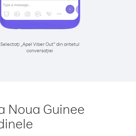
Selectați „Apel Viber Out” din antetul
conversației
ua Noua Guinee
dinele