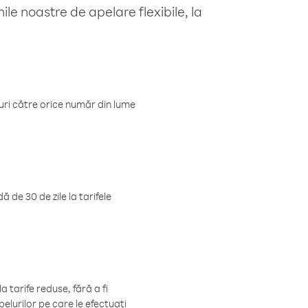
le noastre de apelare flexibile, la
luri către orice număr din lume
 de 30 de zile la tarifele
 tarife reduse, fără a fi
elurilor pe care le efectuați