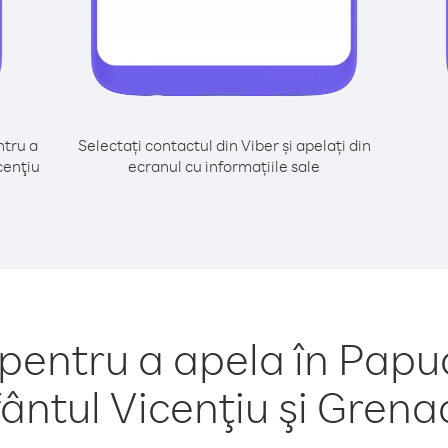
tru a
Selectați contactul din Viber și apelați din
cenţiu
ecranul cu informațiile sale
entru a apela în Pap
fântul Vicenţiu şi Grena