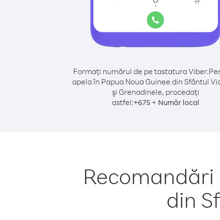
Formați numărul de pe tastatura Viber.
Pen
apela în Papua Noua Guinee din Sfântul Vi
şi Grenadinele, procedați
astfel:
+
+
675
Număr local
Recomandări p
din S