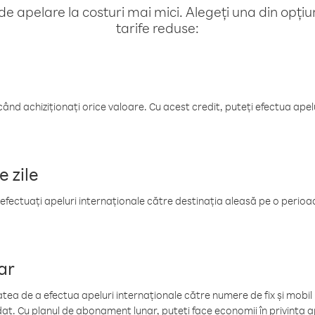
e apelare la costuri mai mici. Alegeți una din opțiuni
tarife reduse:
când achiziționați orice valoare. Cu acest credit, puteți efectua ape
e zile
efectuați apeluri internaționale către destinația aleasă pe o perioadă
ar
tea de a efectua apeluri internaționale către numere de fix și mobil la
at. Cu planul de abonament lunar, puteți face economii în privința ap