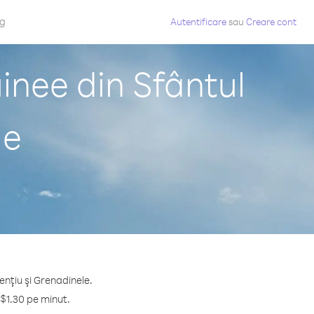
og
Autentificare
sau
Creare cont
nee din Sfântul
le
enţiu şi Grenadinele.
$1.30 pe minut.