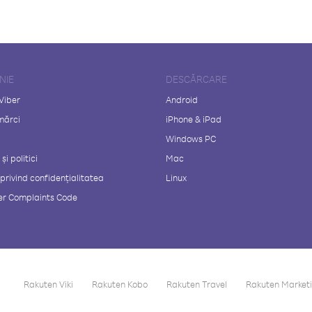
NIE
DESCĂRCARE
Viber
Android
mărci
iPhone & iPad
Windows PC
și politici
Mac
 privind confidențialitatea
Linux
r Complaints Code
Rakuten Viki
Rakuten Kobo
Rakuten Travel
Rakuten Market