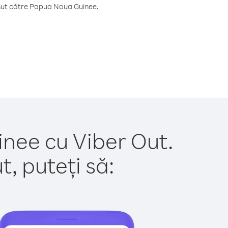
inut către Papua Noua Guinee.
inee cu Viber Out.
, puteți să: