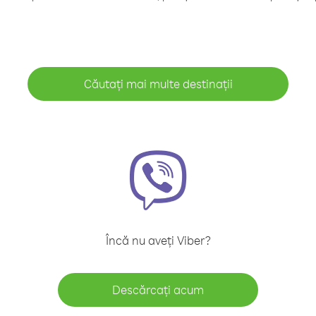
Căutați mai multe destinații
Încă nu aveți Viber?
Descărcați acum