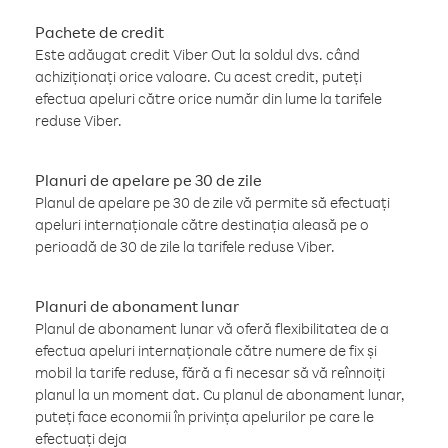
Pachete de credit
Este adăugat credit Viber Out la soldul dvs. când
achiziționați orice valoare. Cu acest credit, puteți
efectua apeluri către orice număr din lume la tarifele
reduse Viber.
Planuri de apelare pe 30 de zile
Planul de apelare pe 30 de zile vă permite să efectuați
apeluri internaționale către destinația aleasă pe o
perioadă de 30 de zile la tarifele reduse Viber.
Planuri de abonament lunar
Planul de abonament lunar vă oferă flexibilitatea de a
efectua apeluri internaționale către numere de fix și
mobil la tarife reduse, fără a fi necesar să vă reînnoiți
planul la un moment dat. Cu planul de abonament lunar,
puteți face economii în privința apelurilor pe care le
efectuați deja