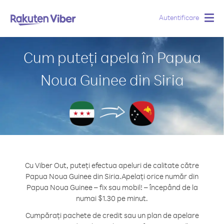
Autentificare
Togg
navig
Cum puteți apela în Papua
Noua Guinee din Siria
Cu Viber Out, puteți efectua apeluri de calitate către
Papua Noua Guinee din Siria.
Apelați orice număr din
Papua Noua Guinee – fix sau mobil! – începând de la
numai $1.30 pe minut.
Cumpărați pachete de credit sau un plan de apelare