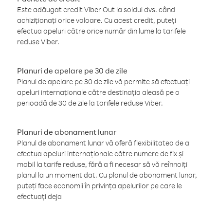
Este adăugat credit Viber Out la soldul dvs. când
achiziționați orice valoare. Cu acest credit, puteți
efectua apeluri către orice număr din lume la tarifele
reduse Viber.
Planuri de apelare pe 30 de zile
Planul de apelare pe 30 de zile vă permite să efectuați
apeluri internaționale către destinația aleasă pe o
perioadă de 30 de zile la tarifele reduse Viber.
Planuri de abonament lunar
Planul de abonament lunar vă oferă flexibilitatea de a
efectua apeluri internaționale către numere de fix și
mobil la tarife reduse, fără a fi necesar să vă reînnoiți
planul la un moment dat. Cu planul de abonament lunar,
puteți face economii în privința apelurilor pe care le
efectuați deja