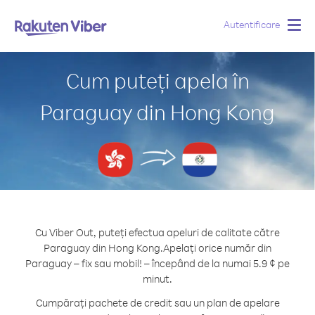
Autentificare
Togg
navig
Cum puteți apela în
Paraguay din Hong Kong
Cu Viber Out, puteți efectua apeluri de calitate către
Paraguay din Hong Kong.
Apelați orice număr din
Paraguay – fix sau mobil! – începând de la numai 5.9 ¢ pe
minut.
Cumpărați pachete de credit sau un plan de apelare