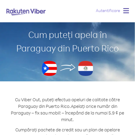
Autentificare
Togg
navig
Cum puteți apela în
Paraguay din Puerto Rico
Cu Viber Out, puteți efectua apeluri de calitate către
Paraguay din Puerto Rico.
Apelați orice număr din
Paraguay – fix sau mobil! – începând de la numai 5.9 ¢ pe
minut.
Cumpărați pachete de credit sau un plan de apelare