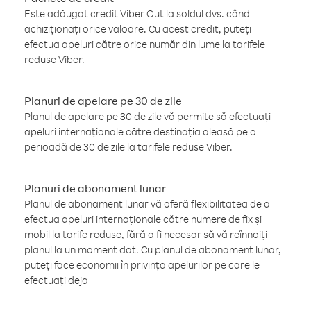
Este adăugat credit Viber Out la soldul dvs. când
achiziționați orice valoare. Cu acest credit, puteți
efectua apeluri către orice număr din lume la tarifele
reduse Viber.
Planuri de apelare pe 30 de zile
Planul de apelare pe 30 de zile vă permite să efectuați
apeluri internaționale către destinația aleasă pe o
perioadă de 30 de zile la tarifele reduse Viber.
Planuri de abonament lunar
Planul de abonament lunar vă oferă flexibilitatea de a
efectua apeluri internaționale către numere de fix și
mobil la tarife reduse, fără a fi necesar să vă reînnoiți
planul la un moment dat. Cu planul de abonament lunar,
puteți face economii în privința apelurilor pe care le
efectuați deja