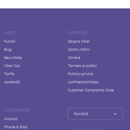
VIBER
COMPANIE
Funcții
Despre Viber
Blog
Centru mărci
Securitate
Cariere
Viber Out
Termeni și politici
Tarife
Politica privind
Asistență
confidențialitatea
Customer Complaints Code
DESCĂRCARE
Română
Android
iPhone & iPad