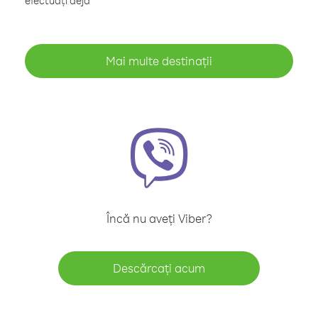
efectuați deja
Mai multe destinații
Încă nu aveți Viber?
Descărcați acum