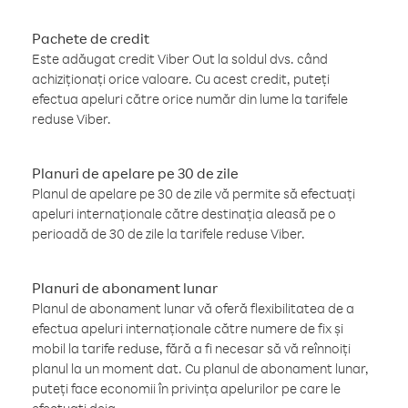
Pachete de credit
Este adăugat credit Viber Out la soldul dvs. când
achiziționați orice valoare. Cu acest credit, puteți
efectua apeluri către orice număr din lume la tarifele
reduse Viber.
Planuri de apelare pe 30 de zile
Planul de apelare pe 30 de zile vă permite să efectuați
apeluri internaționale către destinația aleasă pe o
perioadă de 30 de zile la tarifele reduse Viber.
Planuri de abonament lunar
Planul de abonament lunar vă oferă flexibilitatea de a
efectua apeluri internaționale către numere de fix și
mobil la tarife reduse, fără a fi necesar să vă reînnoiți
planul la un moment dat. Cu planul de abonament lunar,
puteți face economii în privința apelurilor pe care le