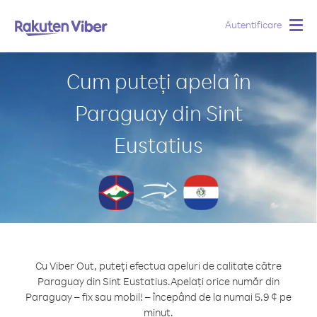
Autentificare
Togg
navig
Cum puteți apela în
Paraguay din Sint
Eustatius
Cu Viber Out, puteți efectua apeluri de calitate către
Paraguay din Sint Eustatius.
Apelați orice număr din
Paraguay – fix sau mobil! – începând de la numai 5.9 ¢ pe
minut.