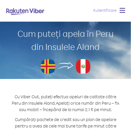
Autentificare
Togg
navig
Cum puteți apela în Peru
din Insulele Aland
Cu Viber Out, puteți efectua apeluri de calitate către
Peru din Insulele Aland.
Apelați orice număr din Peru – fix
sau mobil! – începând de la numai 2.1 ¢ pe minut.
Cumpărați pachete de credit sau un plan de apelare
pentru a avea de cele mai bune tarife pe minut către