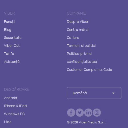
VIBER
COMPANIE
Funcții
Despre Viber
Blog
Centru mărci
Securitate
Cariere
Viber Out
Termeni și politici
Tarife
Politica privind
Asistență
confidențialitatea
Customer Complaints Code
DESCĂRCARE
Română
Android
iPhone & iPad
Windows PC
Mac
©
2026
Viber Media S.à r.l.