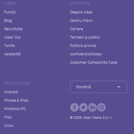
VIBER
COMPANIE
Funcții
Despre Viber
Blog
Centru mărci
Securitate
Cariere
Viber Out
Termeni și politici
Tarife
Politica privind
Asistență
confidențialitatea
Customer Complaints Code
DESCĂRCARE
Română
Android
iPhone & iPad
Windows PC
Mac
©
2026
Viber Media S.à r.l.
Linux