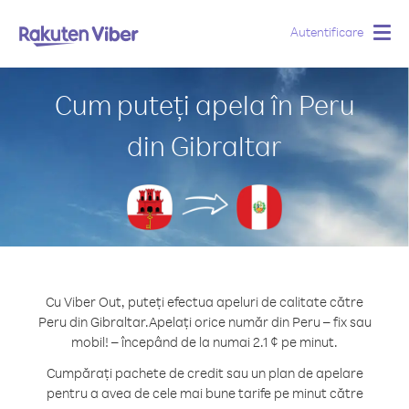
Autentificare
Togg
navig
Cum puteți apela în Peru
din Gibraltar
Cu Viber Out, puteți efectua apeluri de calitate către
Peru din Gibraltar.
Apelați orice număr din Peru – fix sau
mobil! – începând de la numai 2.1 ¢ pe minut.
Cumpărați pachete de credit sau un plan de apelare
pentru a avea de cele mai bune tarife pe minut către