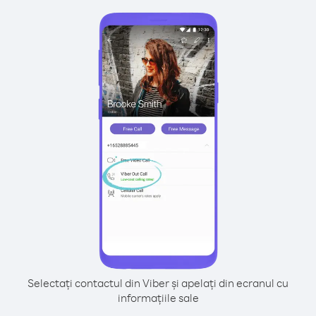
Selectați contactul din Viber și apelați din ecranul cu
informațiile sale