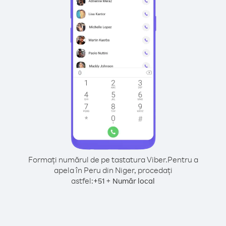
Formați numărul de pe tastatura Viber.
Pentru a
apela în Peru din Niger, procedați
astfel:
+
+
51
Număr local