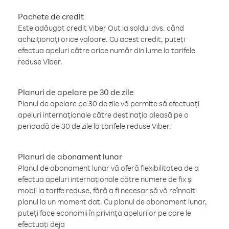
Pachete de credit
Este adăugat credit Viber Out la soldul dvs. când
achiziționați orice valoare. Cu acest credit, puteți
efectua apeluri către orice număr din lume la tarifele
reduse Viber.
Planuri de apelare pe 30 de zile
Planul de apelare pe 30 de zile vă permite să efectuați
apeluri internaționale către destinația aleasă pe o
perioadă de 30 de zile la tarifele reduse Viber.
Planuri de abonament lunar
Planul de abonament lunar vă oferă flexibilitatea de a
efectua apeluri internaționale către numere de fix și
mobil la tarife reduse, fără a fi necesar să vă reînnoiți
planul la un moment dat. Cu planul de abonament lunar,
puteți face economii în privința apelurilor pe care le
efectuați deja