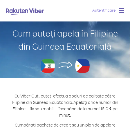
Autentificare
Togg
navig
Cum puteți apela în Filipine
din Guineea Ecuatorială
Cu Viber Out, puteți efectua apeluri de calitate către
Filipine din Guineea Ecuatorială.
Apelați orice număr din
Filipine – fix sau mobil! – începând de la numai 16.0 ¢ pe
minut.
Cumpărați pachete de credit sau un plan de apelare