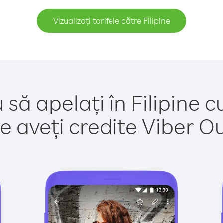
Vizualizați tarifele către Filipine
 să apelați în Filipine c
e aveți credite Viber Out