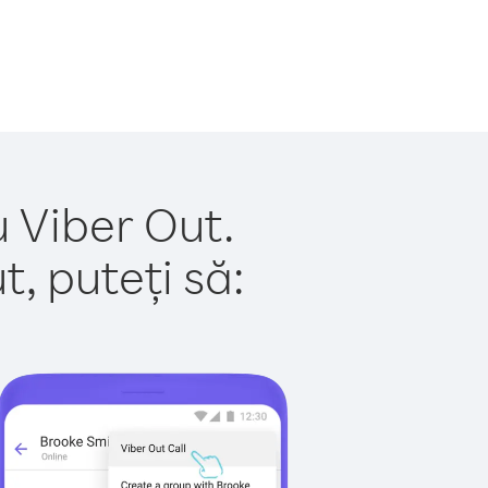
u Viber Out.
, puteți să: