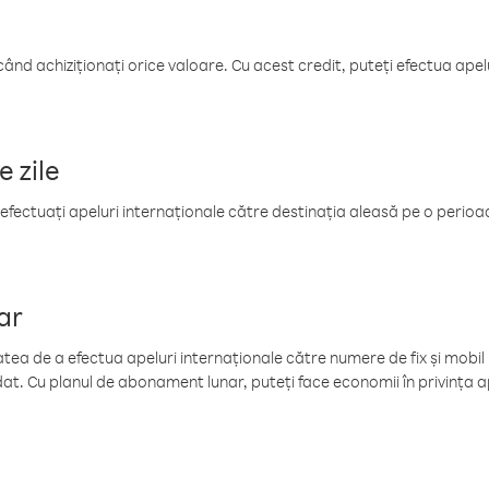
când achiziționați orice valoare. Cu acest credit, puteți efectua ape
e zile
efectuați apeluri internaționale către destinația aleasă pe o perioadă
ar
tea de a efectua apeluri internaționale către numere de fix și mobil la
at. Cu planul de abonament lunar, puteți face economii în privința ap