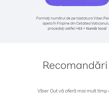
Formați numărul de pe tastatura Viber.
Pen
apela în Filipine din Cetatea Vaticanulu
procedați astfel:
+
+
63
Număr local
Recomandări p
Viber Out vă oferă mai mult timp d