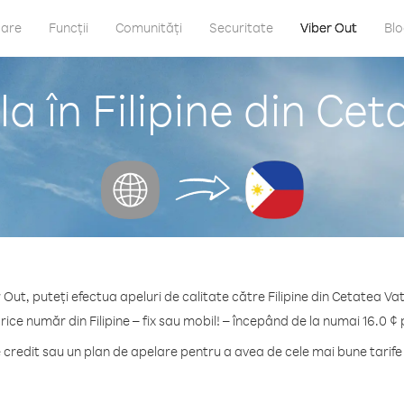
care
Funcții
Comunități
Securitate
Viber Out
Bl
a în Filipine din Cet
 Out, puteți efectua apeluri de calitate către Filipine din Cetatea Vat
rice număr din Filipine – fix sau mobil! – începând de la numai 16.0 ¢
redit sau un plan de apelare pentru a avea de cele mai bune tarife p