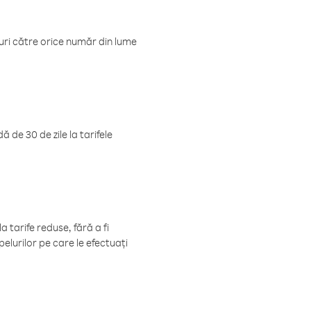
luri către orice număr din lume
 de 30 de zile la tarifele
 tarife reduse, fără a fi
elurilor pe care le efectuați