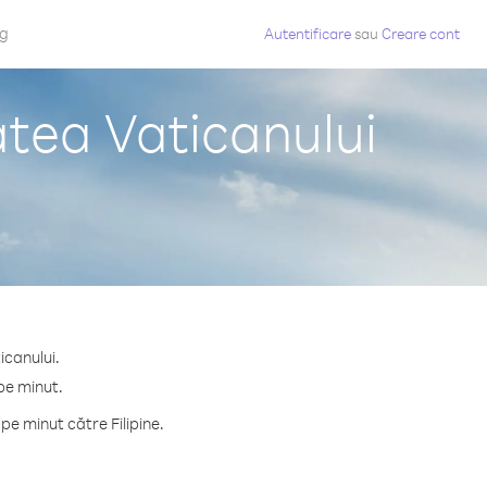
og
Autentificare
sau
Creare cont
atea Vaticanului
icanului.
 pe minut.
e minut către Filipine.