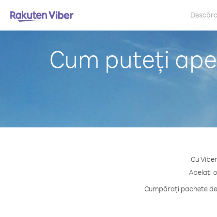
Descăr
Cum puteți apel
Cu Viber
Apelați o
Cumpărați pachete de c