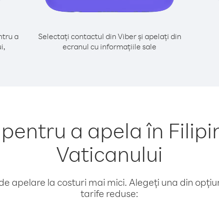
tru a
Selectați contactul din Viber și apelați din
i,
ecranul cu informațiile sale
entru a apela în Filipi
Vaticanului
e apelare la costuri mai mici. Alegeți una din opțiuni
tarife reduse: