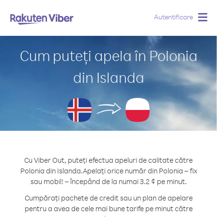
Autentificare
Togg
navig
Cum puteți apela în Polonia
din Islanda
Cu Viber Out, puteți efectua apeluri de calitate către
Polonia din Islanda.
Apelați orice număr din Polonia – fix
sau mobil! – începând de la numai 3.2 ¢ pe minut.
Cumpărați pachete de credit sau un plan de apelare
pentru a avea de cele mai bune tarife pe minut către