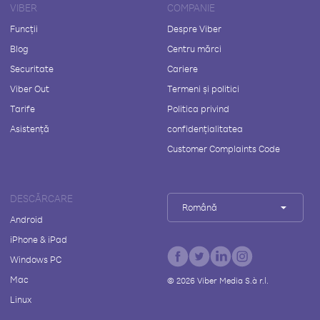
VIBER
COMPANIE
Funcții
Despre Viber
Blog
Centru mărci
Securitate
Cariere
Viber Out
Termeni și politici
Tarife
Politica privind
Asistență
confidențialitatea
Customer Complaints Code
DESCĂRCARE
Română
Android
iPhone & iPad
Windows PC
Mac
©
2026
Viber Media S.à r.l.
Linux