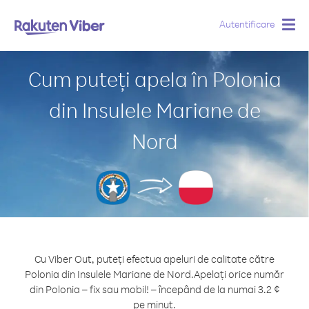
Autentificare
Togg
navig
Cum puteți apela în Polonia
din Insulele Mariane de
Nord
Cu Viber Out, puteți efectua apeluri de calitate către
Polonia din Insulele Mariane de Nord.
Apelați orice număr
din Polonia – fix sau mobil! – începând de la numai 3.2 ¢
pe minut.