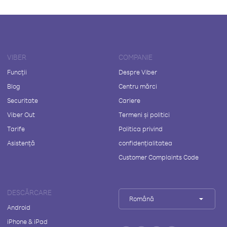
VIBER
COMPANIE
Funcții
Despre Viber
Blog
Centru mărci
Securitate
Cariere
Viber Out
Termeni și politici
Tarife
Politica privind
Asistență
confidențialitatea
Customer Complaints Code
DESCĂRCARE
Română
Android
iPhone & iPad