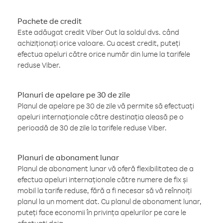
Pachete de credit
Este adăugat credit Viber Out la soldul dvs. când
achiziționați orice valoare. Cu acest credit, puteți
efectua apeluri către orice număr din lume la tarifele
reduse Viber.
Planuri de apelare pe 30 de zile
Planul de apelare pe 30 de zile vă permite să efectuați
apeluri internaționale către destinația aleasă pe o
perioadă de 30 de zile la tarifele reduse Viber.
Planuri de abonament lunar
Planul de abonament lunar vă oferă flexibilitatea de a
efectua apeluri internaționale către numere de fix și
mobil la tarife reduse, fără a fi necesar să vă reînnoiți
planul la un moment dat. Cu planul de abonament lunar,
puteți face economii în privința apelurilor pe care le