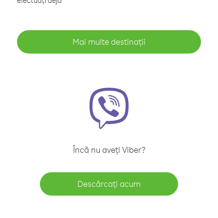
efectuați deja
Mai multe destinații
Încă nu aveți Viber?
Descărcați acum