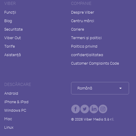
VIBER
COMPANIE
Funcții
Despre Viber
Blog
Centru mărci
Securitate
Cariere
Viber Out
Termeni și politici
Tarife
Politica privind
Asistență
confidențialitatea
Customer Complaints Code
DESCĂRCARE
Română
Android
iPhone & iPad
Windows PC
Mac
©
2026
Viber Media S.à r.l.
Linux