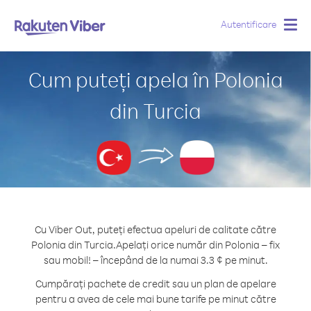
Autentificare
Togg
navig
Cum puteți apela în Polonia
din Turcia
Cu Viber Out, puteți efectua apeluri de calitate către
Polonia din Turcia.
Apelați orice număr din Polonia – fix
sau mobil! – începând de la numai 3.3 ¢ pe minut.
Cumpărați pachete de credit sau un plan de apelare
pentru a avea de cele mai bune tarife pe minut către