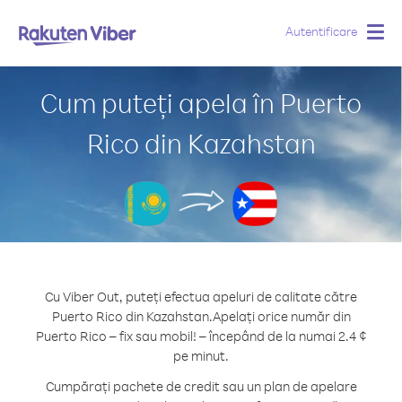
Autentificare
Togg
navig
Cum puteți apela în Puerto
Rico din Kazahstan
Cu Viber Out, puteți efectua apeluri de calitate către
Puerto Rico din Kazahstan.
Apelați orice număr din
Puerto Rico – fix sau mobil! – începând de la numai 2.4 ¢
pe minut.
Cumpărați pachete de credit sau un plan de apelare