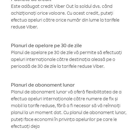
Este adăugat credit Viber Out la soldul dvs. când
achiziționați orice valoare. Cu acest credit, puteți
efectua apeluri către orice număr din lume la tarifele
reduse Viber.
Planuri de apelare pe 30 de zile
Planul de apelare pe 30 de zile vă permite să efectuați
apeluri internaționale către destinația aleasă pe o
perioadă de 30 de zile la tarifele reduse Viber.
Planuri de abonament lunar
Planul de abonament lunar vă oferă flexibilitatea de a
efectua apeluri internaționale către numere de fix și
mobil la tarife reduse, fără a fi necesar să vă reînnoiți
planul la un moment dat. Cu planul de abonament lunar,
puteți face economii în privința apelurilor pe care le
efectuați deja