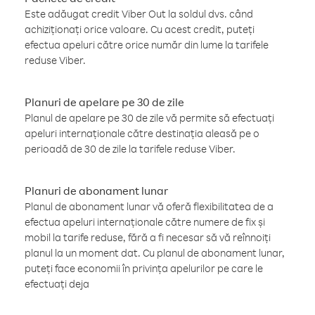
Este adăugat credit Viber Out la soldul dvs. când
achiziționați orice valoare. Cu acest credit, puteți
efectua apeluri către orice număr din lume la tarifele
reduse Viber.
Planuri de apelare pe 30 de zile
Planul de apelare pe 30 de zile vă permite să efectuați
apeluri internaționale către destinația aleasă pe o
perioadă de 30 de zile la tarifele reduse Viber.
Planuri de abonament lunar
Planul de abonament lunar vă oferă flexibilitatea de a
efectua apeluri internaționale către numere de fix și
mobil la tarife reduse, fără a fi necesar să vă reînnoiți
planul la un moment dat. Cu planul de abonament lunar,
puteți face economii în privința apelurilor pe care le
efectuați deja