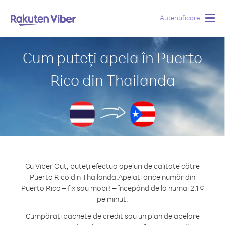
Autentificare
Togg
navig
Cum puteți apela în Puerto
Rico din Thailanda
Cu Viber Out, puteți efectua apeluri de calitate către
Puerto Rico din Thailanda.
Apelați orice număr din
Puerto Rico – fix sau mobil! – începând de la numai 2.1 ¢
pe minut.
Cumpărați pachete de credit sau un plan de apelare