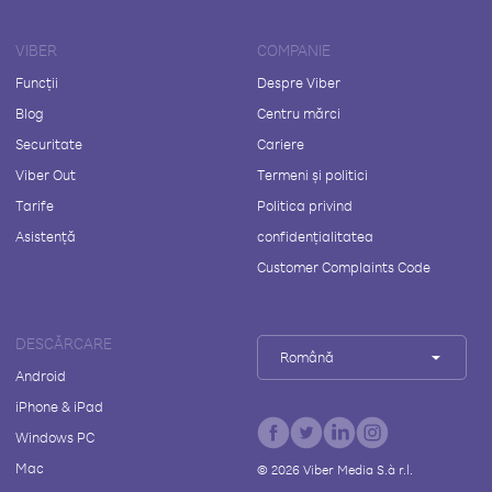
VIBER
COMPANIE
Funcții
Despre Viber
Blog
Centru mărci
Securitate
Cariere
Viber Out
Termeni și politici
Tarife
Politica privind
Asistență
confidențialitatea
Customer Complaints Code
DESCĂRCARE
Română
Android
iPhone & iPad
Windows PC
Mac
©
2026
Viber Media S.à r.l.