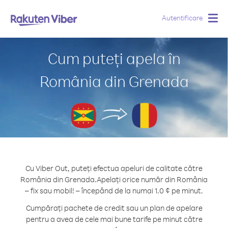
Autentificare
Togg
navig
Cum puteți apela în
România din Grenada
Cu Viber Out, puteți efectua apeluri de calitate către
România din Grenada.
Apelați orice număr din România
– fix sau mobil! – începând de la numai 1.0 ¢ pe minut.
Cumpărați pachete de credit sau un plan de apelare
pentru a avea de cele mai bune tarife pe minut către