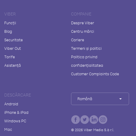
VIBER
COMPANIE
Funcții
Despre Viber
Blog
Centru mărci
Securitate
Cariere
Viber Out
Termeni și politici
Tarife
Politica privind
Asistență
confidențialitatea
Customer Complaints Code
DESCĂRCARE
Română
Android
iPhone & iPad
Windows PC
Mac
©
2026
Viber Media S.à r.l.