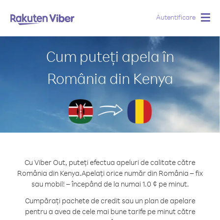
Autentificare
Togg
navig
Cum puteți apela în
România din Kenya
Cu Viber Out, puteți efectua apeluri de calitate către
România din Kenya.
Apelați orice număr din România – fix
sau mobil! – începând de la numai 1.0 ¢ pe minut.
Cumpărați pachete de credit sau un plan de apelare
pentru a avea de cele mai bune tarife pe minut către