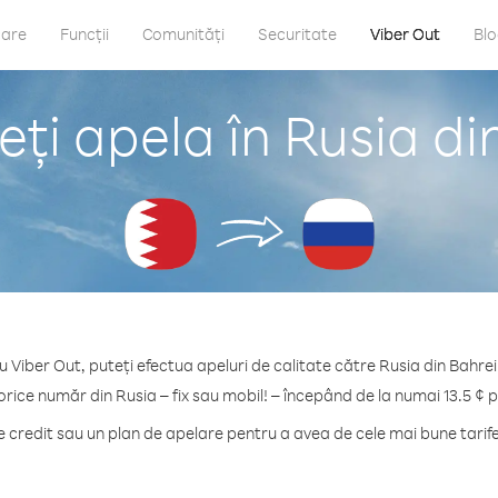
care
Funcții
Comunități
Securitate
Viber Out
Bl
ți apela în Rusia di
u Viber Out, puteți efectua apeluri de calitate către Rusia din Bahrei
orice număr din Rusia – fix sau mobil! – începând de la numai 13.5 ¢ 
credit sau un plan de apelare pentru a avea de cele mai bune tarife