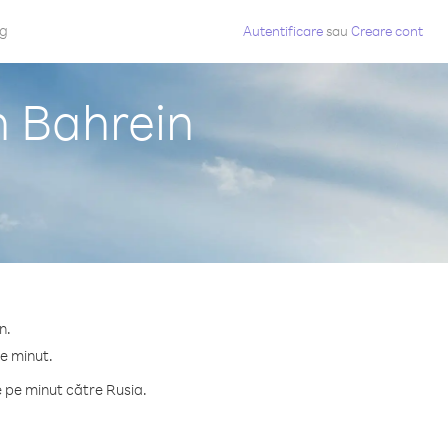
og
Autentificare
sau
Creare cont
n Bahrein
n.
pe minut.
 pe minut către Rusia.