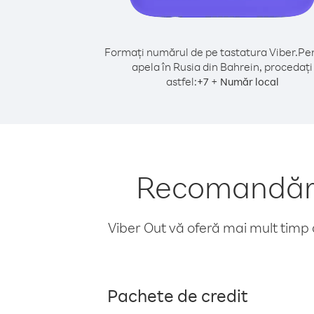
Formați numărul de pe tastatura Viber.
Pen
apela în Rusia din Bahrein, procedați
astfel:
+
+
7
Număr local
Recomandări 
Viber Out vă oferă mai mult timp d
Pachete de credit