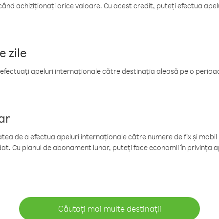
când achiziționați orice valoare. Cu acest credit, puteți efectua ape
e zile
efectuați apeluri internaționale către destinația aleasă pe o perioadă
ar
tea de a efectua apeluri internaționale către numere de fix și mobil la
at. Cu planul de abonament lunar, puteți face economii în privința ap
Căutați mai multe destinații