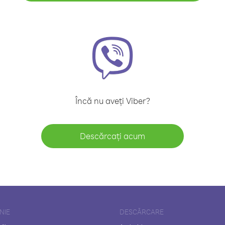
Încă nu aveți Viber?
Descărcați acum
NIE
DESCĂRCARE