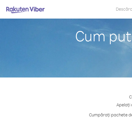
Descăr
Cum pute
C
Apelați 
Cumpărați pachete de 