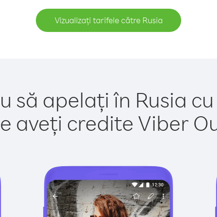
Vizualizați tarifele către Rusia
u să apelați în Rusia cu
e aveți credite Viber Out