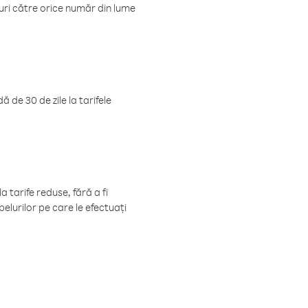
luri către orice număr din lume
 de 30 de zile la tarifele
 tarife reduse, fără a fi
elurilor pe care le efectuați