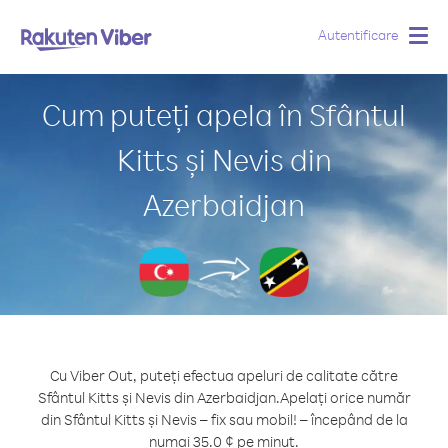
Autentificare
Togg
navig
Cum puteți apela în Sfântul
Kitts și Nevis din
Azerbaidjan
Cu Viber Out, puteți efectua apeluri de calitate către
Sfântul Kitts și Nevis din Azerbaidjan.
Apelați orice număr
din Sfântul Kitts și Nevis – fix sau mobil! – începând de la
numai 35.0 ¢ pe minut.