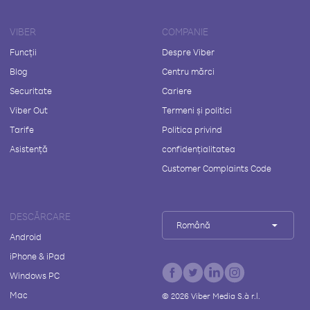
VIBER
COMPANIE
Funcții
Despre Viber
Blog
Centru mărci
Securitate
Cariere
Viber Out
Termeni și politici
Tarife
Politica privind
Asistență
confidențialitatea
Customer Complaints Code
DESCĂRCARE
Română
Android
iPhone & iPad
Windows PC
Mac
©
2026
Viber Media S.à r.l.