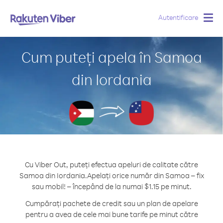
Autentificare
Togg
navig
Cum puteți apela în Samoa
din Iordania
Cu Viber Out, puteți efectua apeluri de calitate către
Samoa din Iordania.
Apelați orice număr din Samoa – fix
sau mobil! – începând de la numai $1.15 pe minut.
Cumpărați pachete de credit sau un plan de apelare
pentru a avea de cele mai bune tarife pe minut către