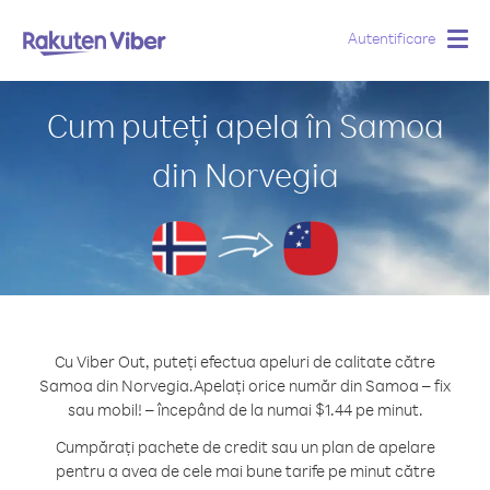
Autentificare
Togg
navig
Cum puteți apela în Samoa
din Norvegia
Cu Viber Out, puteți efectua apeluri de calitate către
Samoa din Norvegia.
Apelați orice număr din Samoa – fix
sau mobil! – începând de la numai $1.44 pe minut.
Cumpărați pachete de credit sau un plan de apelare
pentru a avea de cele mai bune tarife pe minut către