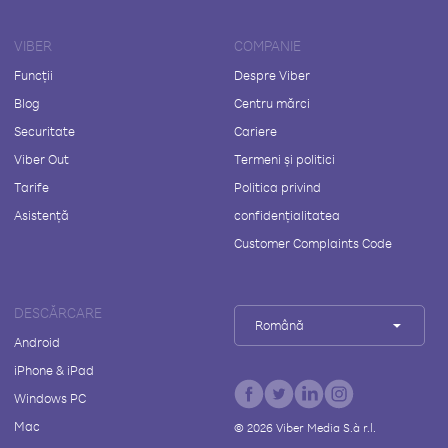
VIBER
COMPANIE
Funcții
Despre Viber
Blog
Centru mărci
Securitate
Cariere
Viber Out
Termeni și politici
Tarife
Politica privind
Asistență
confidențialitatea
Customer Complaints Code
DESCĂRCARE
Română
Android
iPhone & iPad
Windows PC
Mac
©
2026
Viber Media S.à r.l.