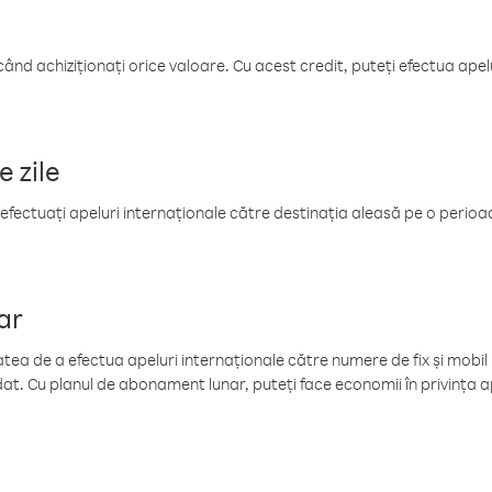
când achiziționați orice valoare. Cu acest credit, puteți efectua ape
e zile
efectuați apeluri internaționale către destinația aleasă pe o perioadă
ar
tea de a efectua apeluri internaționale către numere de fix și mobil la
at. Cu planul de abonament lunar, puteți face economii în privința ap