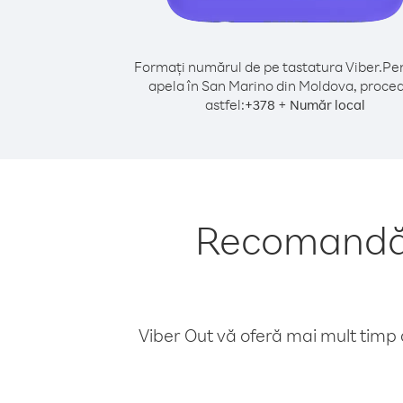
Formați numărul de pe tastatura Viber.
Pen
apela în San Marino din Moldova, proced
astfel:
+
+
378
Număr local
Recomandări
Viber Out vă oferă mai mult timp d