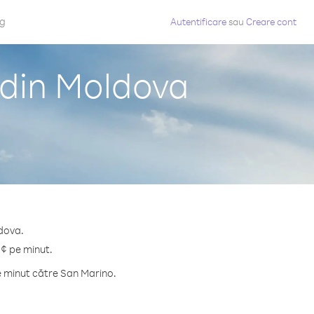
og
Autentificare
sau
Creare cont
 din Moldova
ldova.
 ¢ pe minut.
e minut către San Marino.