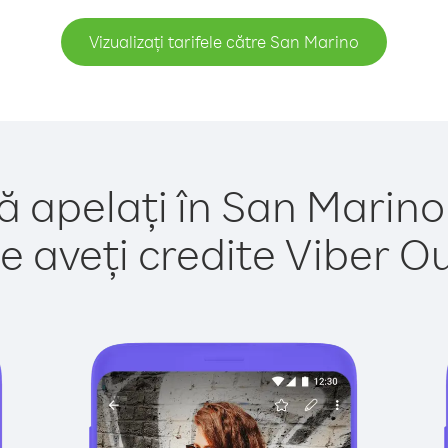
Vizualizați tarifele către San Marino
ă apelați în San Marino
e aveți credite Viber Out