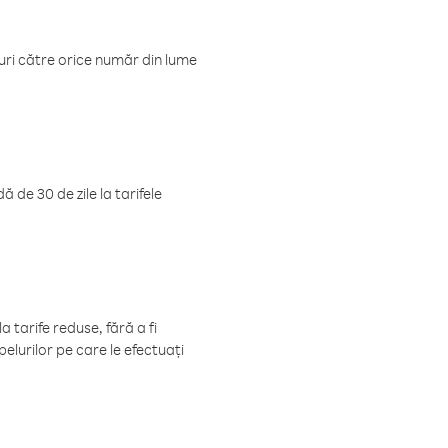
luri către orice număr din lume
 de 30 de zile la tarifele
 tarife reduse, fără a fi
elurilor pe care le efectuați