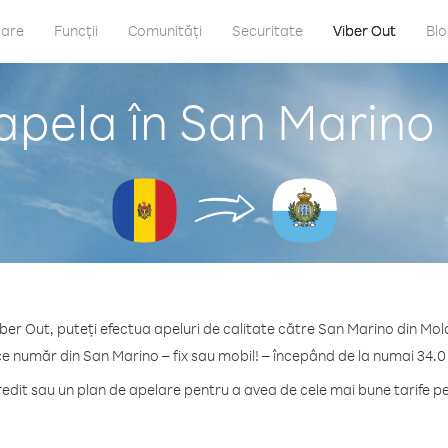
care
Funcții
Comunități
Securitate
Viber Out
Bl
apela în San Marino
ber Out, puteți efectua apeluri de calitate către San Marino din Mo
ce număr din San Marino – fix sau mobil! – începând de la numai 34.0
dit sau un plan de apelare pentru a avea de cele mai bune tarife p