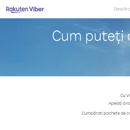
Descăr
Cum puteți 
Cu Vi
Apelați ori
Cumpărați pachete de cre