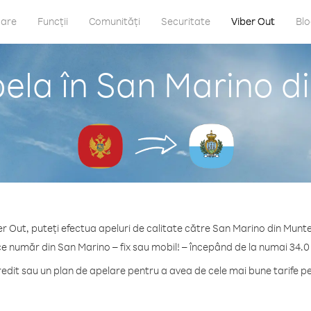
care
Funcții
Comunități
Securitate
Viber Out
Bl
ela în San Marino 
er Out, puteți efectua apeluri de calitate către San Marino din Munt
ce număr din San Marino – fix sau mobil! – începând de la numai 34.0
dit sau un plan de apelare pentru a avea de cele mai bune tarife p