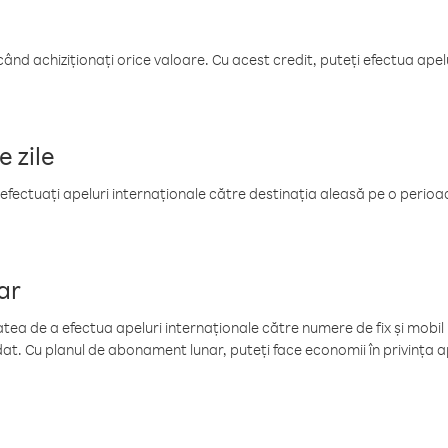
când achiziționați orice valoare. Cu acest credit, puteți efectua ape
e zile
efectuați apeluri internaționale către destinația aleasă pe o perioadă
ar
tea de a efectua apeluri internaționale către numere de fix și mobil la
at. Cu planul de abonament lunar, puteți face economii în privința ap