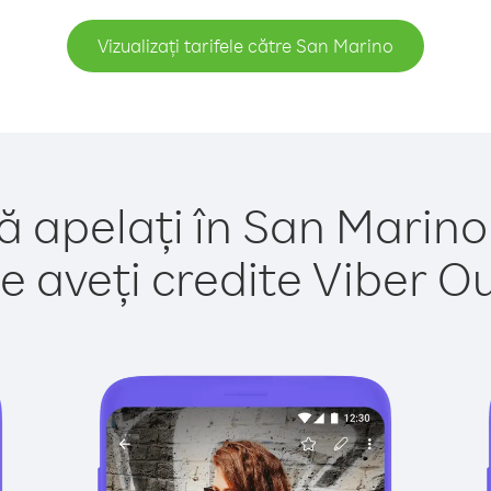
Vizualizați tarifele către San Marino
ă apelați în San Marino
e aveți credite Viber Out