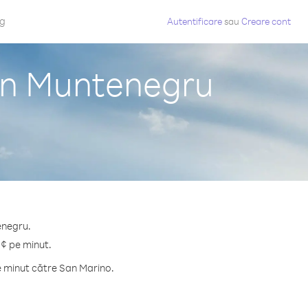
og
Autentificare
sau
Creare cont
din Muntenegru
enegru.
 ¢ pe minut.
e minut către San Marino.