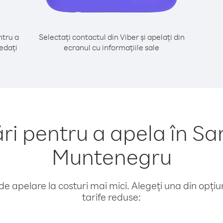
tru a
Selectați contactul din Viber și apelați din
edați
ecranul cu informațiile sale
 pentru a apela în Sa
Muntenegru
e apelare la costuri mai mici. Alegeți una din opțiuni
tarife reduse: