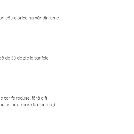
luri către orice număr din lume
 de 30 de zile la tarifele
 tarife reduse, fără a fi
elurilor pe care le efectuați