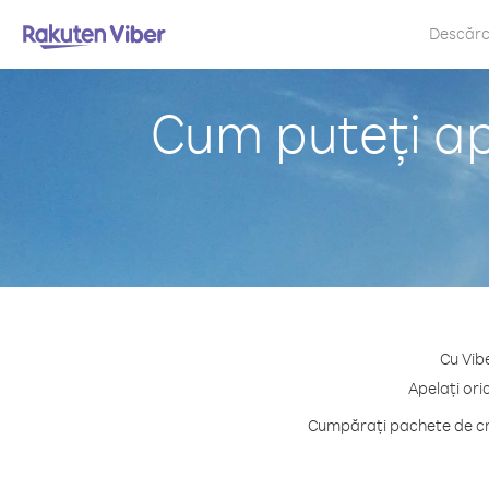
Descăr
Cum puteți ap
Cu Vib
Apelați ori
Cumpărați pachete de cre