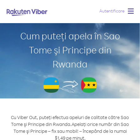
Autentificare
Togg
navig
Cum puteți apela în Sao
Tome şi Principe din
Rwanda
Cu Viber Out, puteți efectua apeluri de calitate către Sao
Tome şi Principe din Rwanda.
Apelați orice număr din Sao
Tome şi Principe – fix sau mobil! – începând de la numai
$1.49 pe minut.