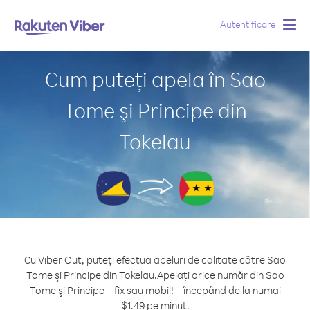
Autentificare
Togg
navig
Cum puteți apela în Sao
Tome şi Principe din
Tokelau
Cu Viber Out, puteți efectua apeluri de calitate către Sao
Tome şi Principe din Tokelau.
Apelați orice număr din Sao
Tome şi Principe – fix sau mobil! – începând de la numai
$1.49 pe minut.