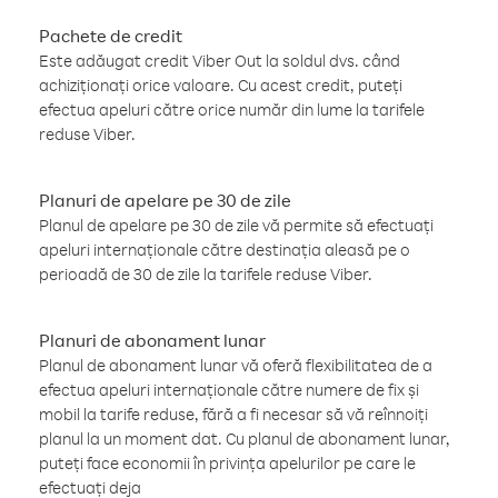
Pachete de credit
Este adăugat credit Viber Out la soldul dvs. când
achiziționați orice valoare. Cu acest credit, puteți
efectua apeluri către orice număr din lume la tarifele
reduse Viber.
Planuri de apelare pe 30 de zile
Planul de apelare pe 30 de zile vă permite să efectuați
apeluri internaționale către destinația aleasă pe o
perioadă de 30 de zile la tarifele reduse Viber.
Planuri de abonament lunar
Planul de abonament lunar vă oferă flexibilitatea de a
efectua apeluri internaționale către numere de fix și
mobil la tarife reduse, fără a fi necesar să vă reînnoiți
planul la un moment dat. Cu planul de abonament lunar,
puteți face economii în privința apelurilor pe care le
efectuați deja