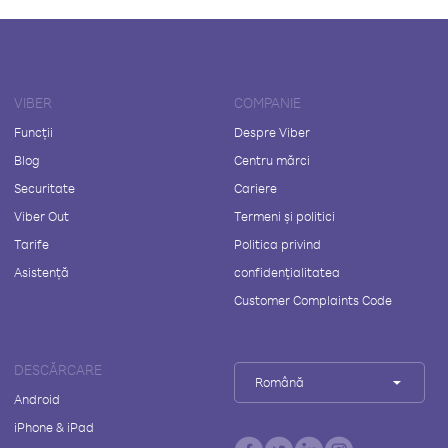
VIBER
COMPANIE
Funcții
Despre Viber
Blog
Centru mărci
Securitate
Cariere
Viber Out
Termeni și politici
Tarife
Politica privind
Asistență
confidențialitatea
Customer Complaints Code
DESCĂRCARE
Română
Android
iPhone & iPad