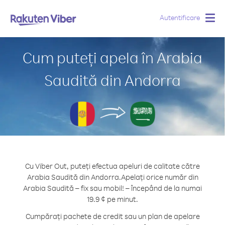
Autentificare
Togg
navig
Cum puteți apela în Arabia
Saudită din Andorra
Cu Viber Out, puteți efectua apeluri de calitate către
Arabia Saudită din Andorra.
Apelați orice număr din
Arabia Saudită – fix sau mobil! – începând de la numai
19.9 ¢ pe minut.
Cumpărați pachete de credit sau un plan de apelare