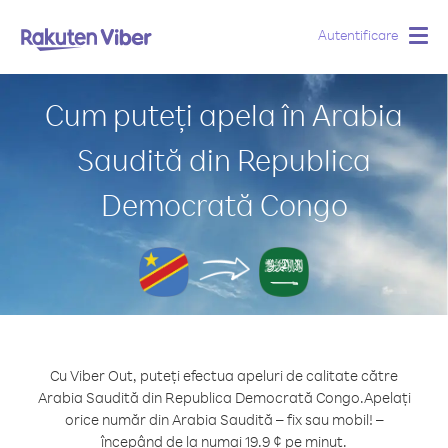
Autentificare
Togg
navig
Cum puteți apela în Arabia
Saudită din Republica
Democrată Congo
Cu Viber Out, puteți efectua apeluri de calitate către
Arabia Saudită din Republica Democrată Congo.
Apelați
orice număr din Arabia Saudită – fix sau mobil! –
începând de la numai 19.9 ¢ pe minut.