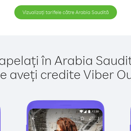
Vizualizați tarifele către Arabia Saudită
apelați în Arabia Saudi
e aveți credite Viber Out