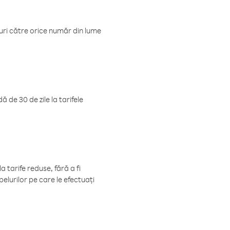
luri către orice număr din lume
 de 30 de zile la tarifele
 tarife reduse, fără a fi
elurilor pe care le efectuați