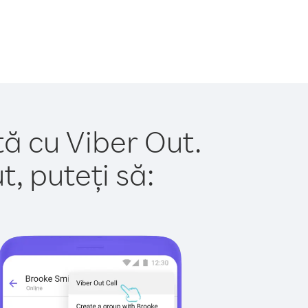
tă cu Viber Out.
, puteți să: