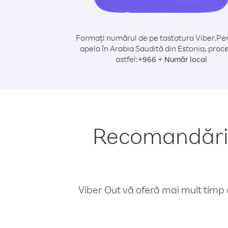
Formați numărul de pe tastatura Viber.
Pen
apela în Arabia Saudită din Estonia, proc
astfel:
+
+
966
Număr local
Recomandări p
Viber Out vă oferă mai mult timp d