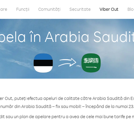
care
Funcții
Comunități
Securitate
Viber Out
Bl
ela în Arabia Saudi
er Out, puteți efectua apeluri de calitate către Arabia Saudită din E
 număr din Arabia Saudită – fix sau mobil! – începând de la numai 23
t sau un plan de apelare pentru a avea de cele mai bune tarife pe 