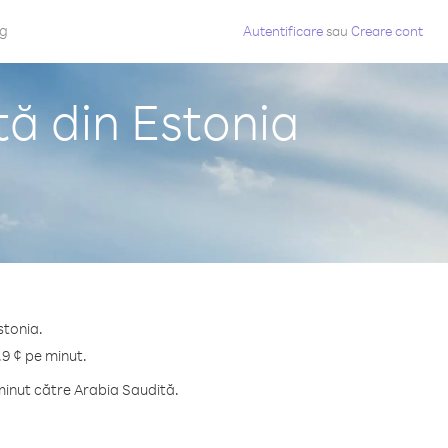
og
Autentificare
sau
Creare cont
tă din Estonia
stonia.
.9 ¢ pe minut.
minut către Arabia Saudită.