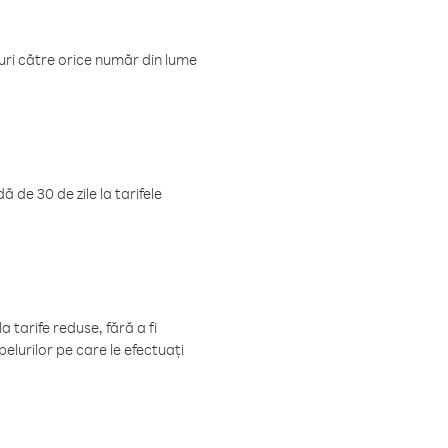
luri către orice număr din lume
 de 30 de zile la tarifele
 tarife reduse, fără a fi
elurilor pe care le efectuați