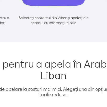
tru a
Selectați contactul din Viber și apelați din
dați
ecranul cu informațiile sale
entru a apela în Arab
Liban
e apelare la costuri mai mici. Alegeți una din opțiuni
tarife reduse: