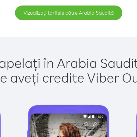
Vizualizați tarifele către Arabia Saudită
apelați în Arabia Saudi
e aveți credite Viber Out