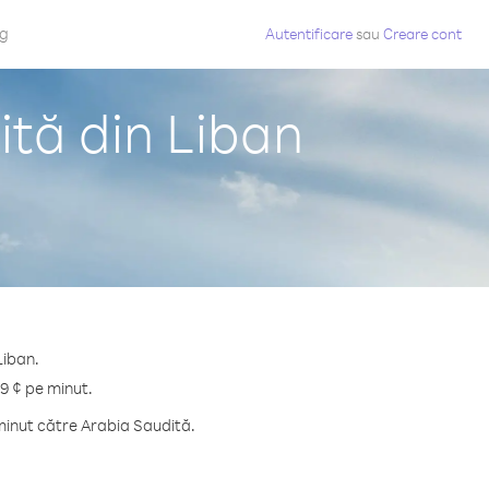
og
Autentificare
sau
Creare cont
ită din Liban
Liban.
.9 ¢ pe minut.
minut către Arabia Saudită.