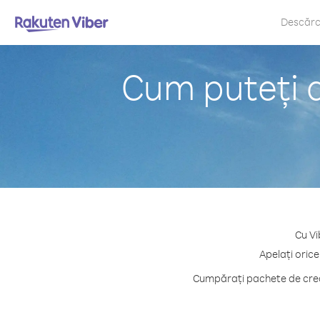
Descăr
Cum puteți a
Cu Vi
Apelați orice
Cumpărați pachete de credi