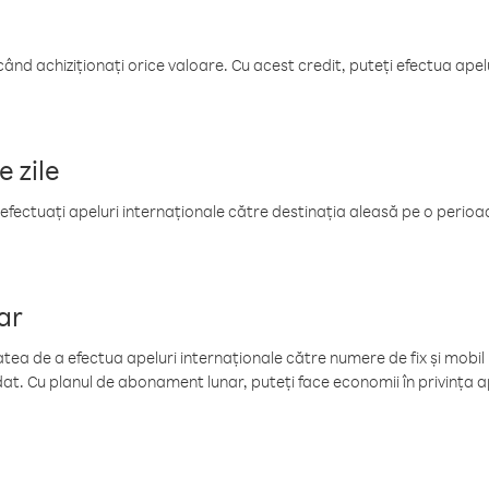
când achiziționați orice valoare. Cu acest credit, puteți efectua ape
e zile
efectuați apeluri internaționale către destinația aleasă pe o perioadă
ar
tea de a efectua apeluri internaționale către numere de fix și mobil la
at. Cu planul de abonament lunar, puteți face economii în privința ap