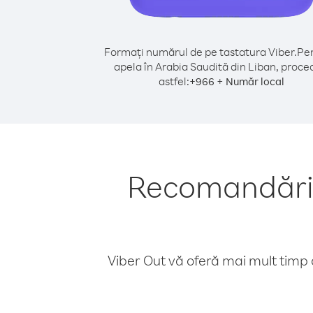
Formați numărul de pe tastatura Viber.
Pen
apela în Arabia Saudită din Liban, proce
astfel:
+
+
966
Număr local
Recomandări p
Viber Out vă oferă mai mult timp d