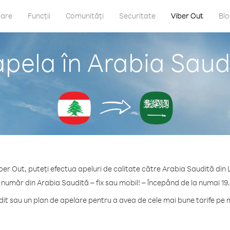
care
Funcții
Comunități
Securitate
Viber Out
Bl
pela în Arabia Saud
ber Out, puteți efectua apeluri de calitate către Arabia Saudită din 
 număr din Arabia Saudită – fix sau mobil! – începând de la numai 19
t sau un plan de apelare pentru a avea de cele mai bune tarife pe 