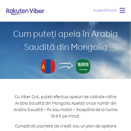
Autentificare
Togg
navig
Cum puteți apela în Arabia
Saudită din Mongolia
Cu Viber Out, puteți efectua apeluri de calitate către
Arabia Saudită din Mongolia.
Apelați orice număr din
Arabia Saudită – fix sau mobil! – începând de la numai
19.9 ¢ pe minut.
Cumpărați pachete de credit sau un plan de apelare