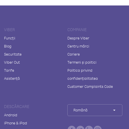
VIBER
COMPANIE
Funcții
Despre Viber
Blog
Centru mărci
Securitate
Cariere
Viber Out
Termeni și politici
Tarife
Politica privind
Asistență
confidențialitatea
Customer Complaints Code
DESCĂRCARE
Română
Android
iPhone & iPad