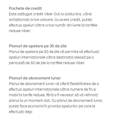
Pachete de credit
Este adăugat credit Viber Out la soldul dvs. când
achiziționați orice valoare. Cu acest credit, puteți
efectua apeluri către orice număr din lume la tarifele
reduse Viber.
Planuri de apelare pe 30 de zile
Planul de apelare pe 30 de zile vă permite să efectuați
apeluri internaționale către destinația aleasă pe o
perioadă de 30 de zile la tarifele reduse Viber.
Planuri de abonament lunar
Planul de abonament lunar vă oferă flexibilitatea de a
efectua apeluri internaționale către numere de fix și
mobil la tarife reduse, fără a fi necesar să vă reînnoiți
planul la un moment dat. Cu planul de abonament lunar,
puteți face economii în privința apelurilor pe care le
efectuați deja