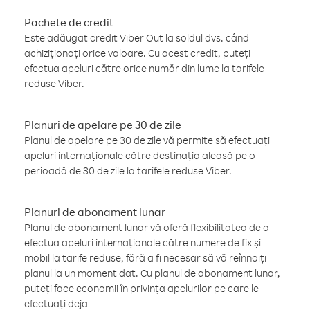
Pachete de credit
Este adăugat credit Viber Out la soldul dvs. când
achiziționați orice valoare. Cu acest credit, puteți
efectua apeluri către orice număr din lume la tarifele
reduse Viber.
Planuri de apelare pe 30 de zile
Planul de apelare pe 30 de zile vă permite să efectuați
apeluri internaționale către destinația aleasă pe o
perioadă de 30 de zile la tarifele reduse Viber.
Planuri de abonament lunar
Planul de abonament lunar vă oferă flexibilitatea de a
efectua apeluri internaționale către numere de fix și
mobil la tarife reduse, fără a fi necesar să vă reînnoiți
planul la un moment dat. Cu planul de abonament lunar,
puteți face economii în privința apelurilor pe care le
efectuați deja