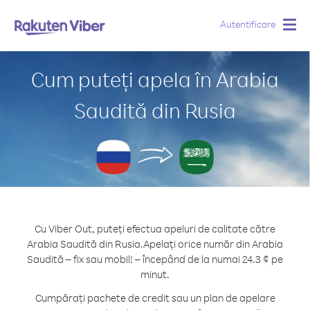
Autentificare
Togg
navig
Cum puteți apela în Arabia
Saudită din Rusia
Cu Viber Out, puteți efectua apeluri de calitate către
Arabia Saudită din Rusia.
Apelați orice număr din Arabia
Saudită – fix sau mobil! – începând de la numai 24.3 ¢ pe
minut.
Cumpărați pachete de credit sau un plan de apelare