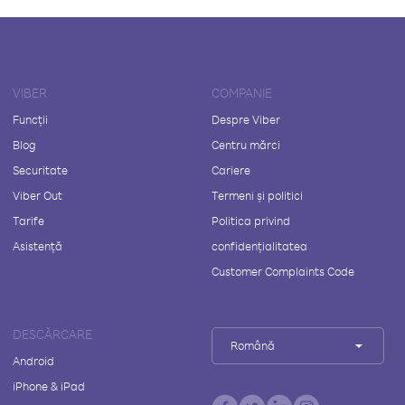
VIBER
COMPANIE
Funcții
Despre Viber
Blog
Centru mărci
Securitate
Cariere
Viber Out
Termeni și politici
Tarife
Politica privind
Asistență
confidențialitatea
Customer Complaints Code
DESCĂRCARE
Română
Android
iPhone & iPad