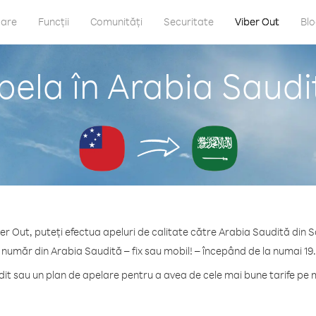
care
Funcții
Comunități
Securitate
Viber Out
Bl
pela în Arabia Saud
er Out, puteți efectua apeluri de calitate către Arabia Saudită din
 număr din Arabia Saudită – fix sau mobil! – începând de la numai 19
t sau un plan de apelare pentru a avea de cele mai bune tarife pe 