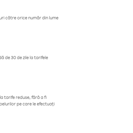
luri către orice număr din lume
 de 30 de zile la tarifele
 tarife reduse, fără a fi
elurilor pe care le efectuați