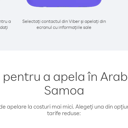
tru a
Selectați contactul din Viber și apelați din
dați
ecranul cu informațiile sale
entru a apela în Arab
Samoa
e apelare la costuri mai mici. Alegeți una din opțiuni
tarife reduse: