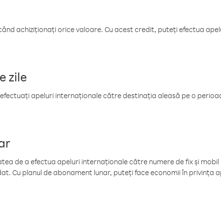
când achiziționați orice valoare. Cu acest credit, puteți efectua ape
e zile
efectuați apeluri internaționale către destinația aleasă pe o perioadă
ar
tea de a efectua apeluri internaționale către numere de fix și mobil la
at. Cu planul de abonament lunar, puteți face economii în privința ap