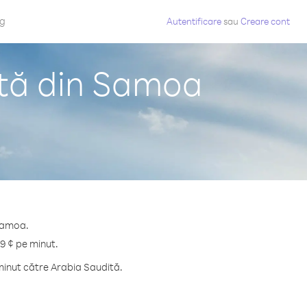
og
Autentificare
sau
Creare cont
ită din Samoa
 Samoa.
.9 ¢ pe minut.
minut către Arabia Saudită.