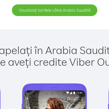
Vizualizați tarifele către Arabia Saudită
apelați în Arabia Saudi
e aveți credite Viber Out