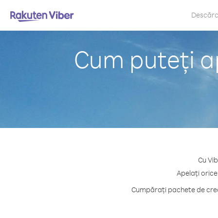
Descăr
Cum puteți a
Cu Vib
Apelați orice
Cumpărați pachete de credi