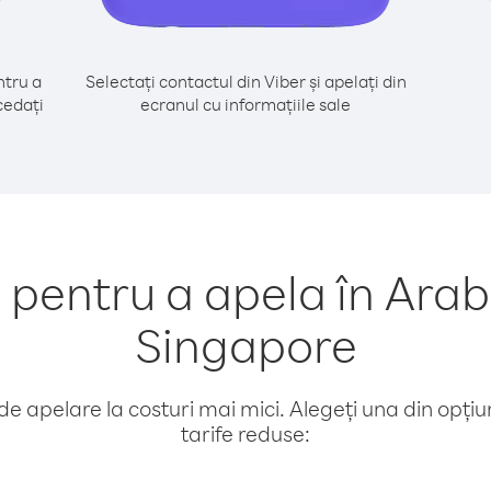
tru a
Selectați contactul din Viber și apelați din
cedați
ecranul cu informațiile sale
entru a apela în Arab
Singapore
e apelare la costuri mai mici. Alegeți una din opțiuni
tarife reduse: