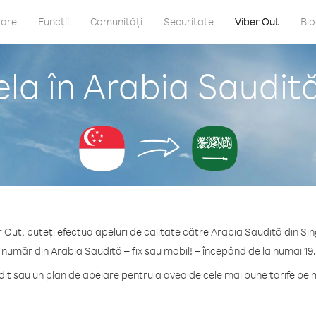
care
Funcții
Comunități
Securitate
Viber Out
Bl
la în Arabia Saudit
r Out, puteți efectua apeluri de calitate către Arabia Saudită din Si
 număr din Arabia Saudită – fix sau mobil! – începând de la numai 19
t sau un plan de apelare pentru a avea de cele mai bune tarife pe 