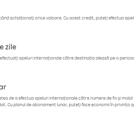
când achiziționați orice valoare. Cu acest credit, puteți efectua ape
e zile
efectuați apeluri internaționale către destinația aleasă pe o perioadă
ar
tea de a efectua apeluri internaționale către numere de fix și mobil la
at. Cu planul de abonament lunar, puteți face economii în privința ap