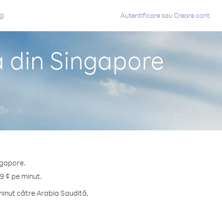
og
Autentificare
sau
Creare cont
ă din Singapore
ngapore.
.9 ¢ pe minut.
minut către Arabia Saudită.