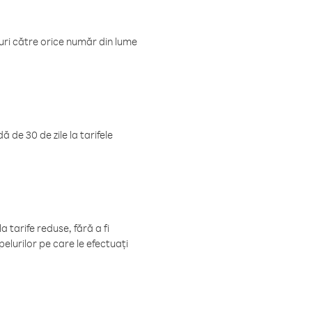
luri către orice număr din lume
 de 30 de zile la tarifele
 tarife reduse, fără a fi
elurilor pe care le efectuați