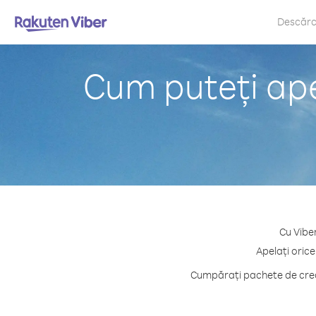
Descăr
Cum puteți ape
Cu Vibe
Apelați orice
Cumpărați pachete de credi