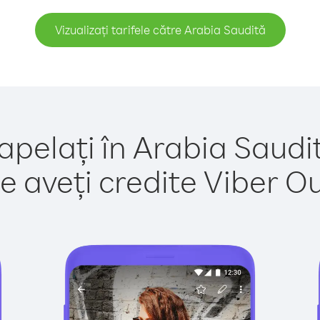
Vizualizați tarifele către Arabia Saudită
apelați în Arabia Saudi
e aveți credite Viber Out