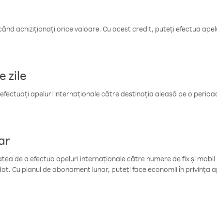
când achiziționați orice valoare. Cu acest credit, puteți efectua ape
e zile
efectuați apeluri internaționale către destinația aleasă pe o perioadă
ar
tea de a efectua apeluri internaționale către numere de fix și mobil la
at. Cu planul de abonament lunar, puteți face economii în privința ap