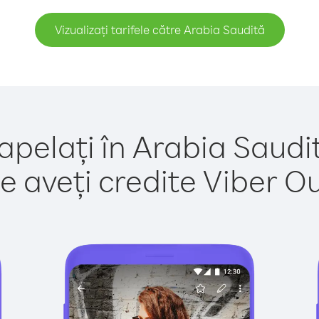
Vizualizați tarifele către Arabia Saudită
apelați în Arabia Saudi
e aveți credite Viber Out