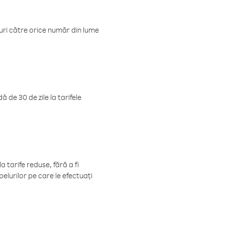
luri către orice număr din lume
 de 30 de zile la tarifele
 tarife reduse, fără a fi
elurilor pe care le efectuați