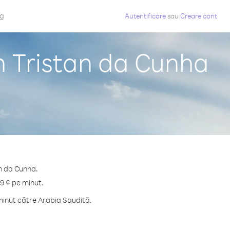
og
Autentificare
sau
Creare cont
n Tristan da Cunha
an da Cunha.
.9 ¢ pe minut.
minut către Arabia Saudită.