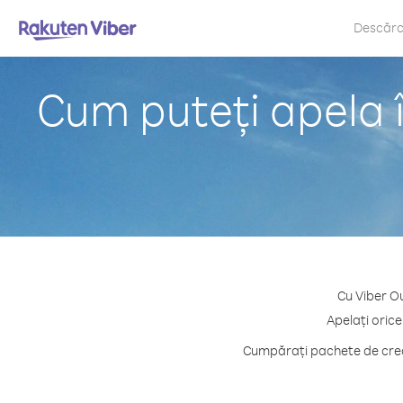
Descăr
Cum puteți apela 
Cu Viber Ou
Apelați orice
Cumpărați pachete de credi