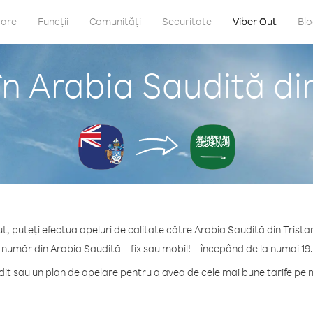
care
Funcții
Comunități
Securitate
Viber Out
Bl
în Arabia Saudită di
t, puteți efectua apeluri de calitate către Arabia Saudită din Trist
 număr din Arabia Saudită – fix sau mobil! – începând de la numai 19
t sau un plan de apelare pentru a avea de cele mai bune tarife pe 