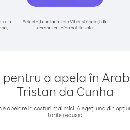
tru a
Selectați contactul din Viber și apelați din
nha,
ecranul cu informațiile sale
entru a apela în Arab
Tristan da Cunha
e apelare la costuri mai mici. Alegeți una din opțiuni
tarife reduse: