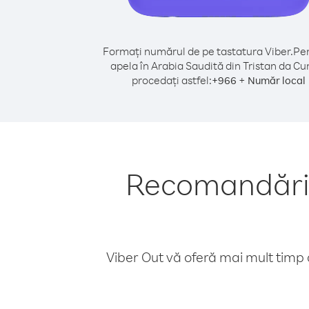
Formați numărul de pe tastatura Viber.
Pen
apela în Arabia Saudită din Tristan da Cu
procedați astfel:
+
+
966
Număr local
Recomandări p
Viber Out vă oferă mai mult timp d