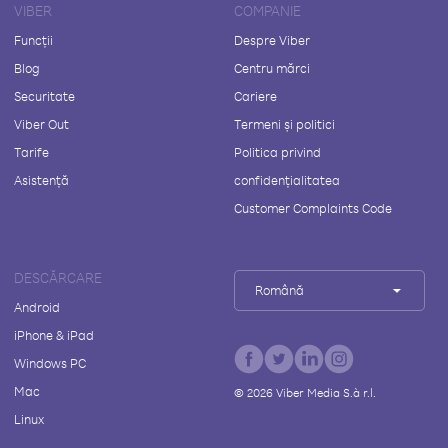
VIBER
COMPANIE
Funcții
Despre Viber
Blog
Centru mărci
Securitate
Cariere
Viber Out
Termeni și politici
Tarife
Politica privind
Asistență
confidențialitatea
Customer Complaints Code
DESCĂRCARE
Română
Android
iPhone & iPad
Windows PC
Mac
©
2026
Viber Media S.à r.l.
Linux