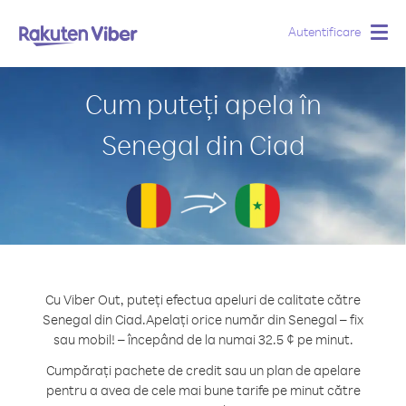
Autentificare
Togg
navig
Cum puteți apela în
Senegal din Ciad
Cu Viber Out, puteți efectua apeluri de calitate către
Senegal din Ciad.
Apelați orice număr din Senegal – fix
sau mobil! – începând de la numai 32.5 ¢ pe minut.
Cumpărați pachete de credit sau un plan de apelare
pentru a avea de cele mai bune tarife pe minut către