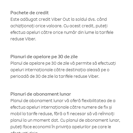
Pachete de credit
Este adăugat credit Viber Out la soldul dvs. când
achiziționați orice valoare. Cu acest credit, puteți
efectua apeluri către orice număr din lume la tarifele
reduse Viber.
Planuri de apelare pe 30 de zile
Planul de apelare pe 30 de zile vă permite să efectuați
apeluri internaționale către destinația aleasă pe o
perioadă de 30 de zile la tarifele reduse Viber.
Planuri de abonament lunar
Planul de abonament lunar vă oferă flexibilitatea de a
efectua apeluri internaționale către numere de fix și
mobil la tarife reduse, fără a fi necesar să vă reînnoiți
planul la un moment dat. Cu planul de abonament lunar,
puteți face economii în privința apelurilor pe care le