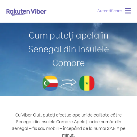
Autentificare
Togg
navig
Cum puteți apela în
Senegal din Insulele
Comore
Cu Viber Out, puteți efectua apeluri de calitate către
Senegal din Insulele Comore.
Apelați orice număr din
Senegal – fix sau mobil! – începând de la numai 32.5 ¢ pe
minut.