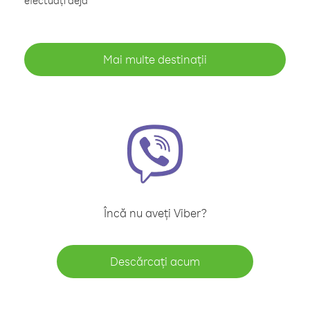
efectuați deja
Mai multe destinații
Încă nu aveți Viber?
Descărcați acum