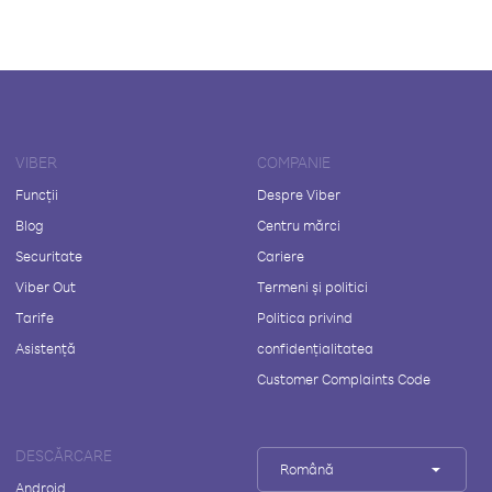
VIBER
COMPANIE
Funcții
Despre Viber
Blog
Centru mărci
Securitate
Cariere
Viber Out
Termeni și politici
Tarife
Politica privind
Asistență
confidențialitatea
Customer Complaints Code
DESCĂRCARE
Română
Android