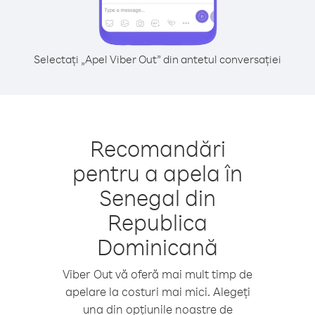
Selectați „Apel Viber Out” din antetul conversației
Recomandări
pentru a apela în
Senegal din
Republica
Dominicană
Viber Out vă oferă mai mult timp de
apelare la costuri mai mici. Alegeți
una din opțiunile noastre de